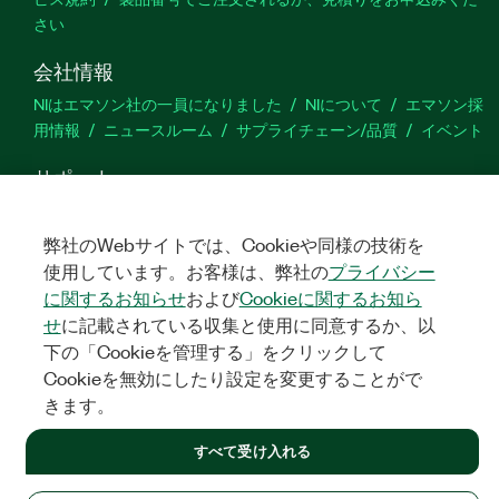
さい
会社情報
NIはエマソン社の一員になりました
NIについて
エマソン採
用情報
ニュースルーム
サプライチェーン/品質
イベント
サポート
ダウンロード
製品ドキュメント
ディスカッションフォーラ
ム
製品のアクティブ化
サポートリクエスト
サイトに関
弊社のWebサイトでは、Cookieや同様の技術を
するご意見
使用しています。お客様は、弊社の
プライバシー
に関するお知らせ
および
Cookieに関するお知ら
せ
に記載されている収集と使用に同意するか、以
Twitter
YouTube
Faceb
In
下の「Cookieを管理する」をクリックして
Cookieを無効にしたり設定を変更することがで
きます。
©
NATIONAL INSTRUMENTS CORP. ALL RIGHTS RESERVED.
すべて受け入れる
法令関連情報
|
IMPRINT
|
プライバシー
|
クッキーを管理する