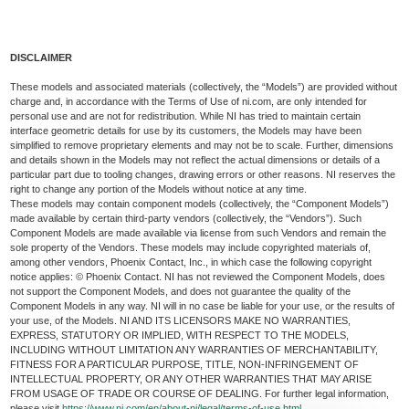
DISCLAIMER
These models and associated materials (collectively, the “Models”) are provided without
charge and, in accordance with the Terms of Use of ni.com, are only intended for
personal use and are not for redistribution. While NI has tried to maintain certain
interface geometric details for use by its customers, the Models may have been
simplified to remove proprietary elements and may not be to scale. Further, dimensions
and details shown in the Models may not reflect the actual dimensions or details of a
particular part due to tooling changes, drawing errors or other reasons. NI reserves the
right to change any portion of the Models without notice at any time.
These models may contain component models (collectively, the “Component Models”)
made available by certain third-party vendors (collectively, the “Vendors”). Such
Component Models are made available via license from such Vendors and remain the
sole property of the Vendors. These models may include copyrighted materials of,
among other vendors, Phoenix Contact, Inc., in which case the following copyright
notice applies: © Phoenix Contact. NI has not reviewed the Component Models, does
not support the Component Models, and does not guarantee the quality of the
Component Models in any way. NI will in no case be liable for your use, or the results of
your use, of the Models. NI AND ITS LICENSORS MAKE NO WARRANTIES,
EXPRESS, STATUTORY OR IMPLIED, WITH RESPECT TO THE MODELS,
INCLUDING WITHOUT LIMITATION ANY WARRANTIES OF MERCHANTABILITY,
FITNESS FOR A PARTICULAR PURPOSE, TITLE, NON-INFRINGEMENT OF
INTELLECTUAL PROPERTY, OR ANY OTHER WARRANTIES THAT MAY ARISE
FROM USAGE OF TRADE OR COURSE OF DEALING. For further legal information,
please visit
https://www.ni.com/en/about-ni/legal/terms-of-use.html
.