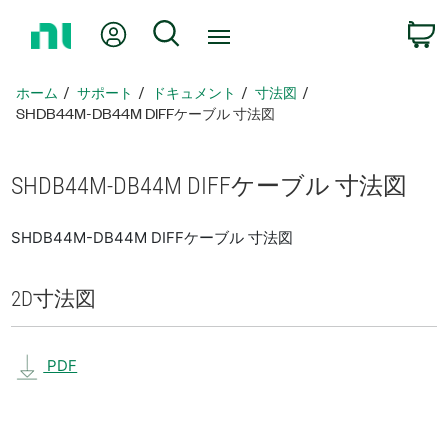
ホ
Myアカウント
検索
ー
ム
ペ
ホーム
サポート
ドキュメント
寸法図
ー
SHDB44M-DB44M DIFFケーブル 寸法図
ジ
に
戻
SHDB44M-
DB44M DIFF
ケーブル 寸法図
る
SHDB44M-DB44M DIFFケーブル 寸法図
2D
寸法図
PDF