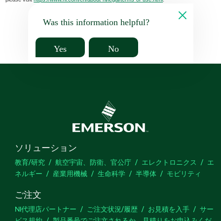
Was this information helpful?
Yes
No
ソリューション
教育/研究
航空宇宙、防衛、官公庁
エレクトロニクス
エ
ネルギー
産業用機械
生命科学
半導体
モビリティ
ご注文
NI代理店パートナー
ご注文状況/履歴
お見積を入手
サー
ビス規約
製品番号でご注文されるか、見積りをお申込みくだ