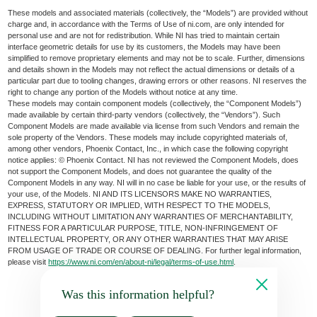
These models and associated materials (collectively, the “Models”) are provided without
charge and, in accordance with the Terms of Use of ni.com, are only intended for
personal use and are not for redistribution. While NI has tried to maintain certain
interface geometric details for use by its customers, the Models may have been
simplified to remove proprietary elements and may not be to scale. Further, dimensions
and details shown in the Models may not reflect the actual dimensions or details of a
particular part due to tooling changes, drawing errors or other reasons. NI reserves the
right to change any portion of the Models without notice at any time.
These models may contain component models (collectively, the “Component Models”)
made available by certain third-party vendors (collectively, the “Vendors”). Such
Component Models are made available via license from such Vendors and remain the
sole property of the Vendors. These models may include copyrighted materials of,
among other vendors, Phoenix Contact, Inc., in which case the following copyright
notice applies: © Phoenix Contact. NI has not reviewed the Component Models, does
not support the Component Models, and does not guarantee the quality of the
Component Models in any way. NI will in no case be liable for your use, or the results of
your use, of the Models. NI AND ITS LICENSORS MAKE NO WARRANTIES,
EXPRESS, STATUTORY OR IMPLIED, WITH RESPECT TO THE MODELS,
INCLUDING WITHOUT LIMITATION ANY WARRANTIES OF MERCHANTABILITY,
FITNESS FOR A PARTICULAR PURPOSE, TITLE, NON-INFRINGEMENT OF
INTELLECTUAL PROPERTY, OR ANY OTHER WARRANTIES THAT MAY ARISE
FROM USAGE OF TRADE OR COURSE OF DEALING. For further legal information,
please visit
https://www.ni.com/en/about-ni/legal/terms-of-use.html
.
Was this information helpful?