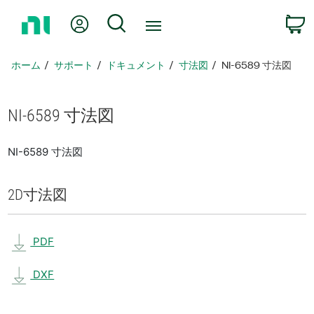
ホ
Myアカウント
検索
ー
ム
ペ
ホーム
サポート
ドキュメント
寸法図
NI-6589 寸法図
ー
ジ
に
NI-6589 寸法図
戻
る
NI-6589 寸法図
2D
寸法図
PDF
DXF