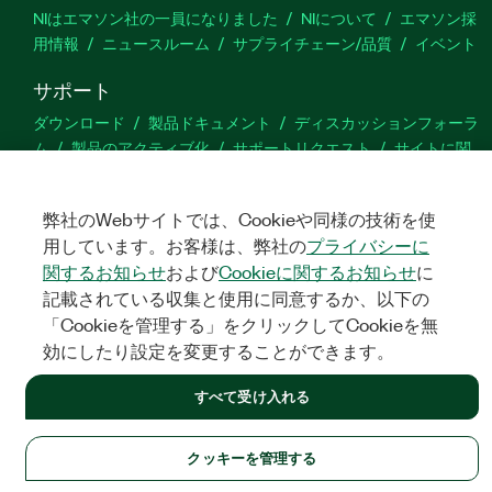
NIはエマソン社の一員になりました
NIについて
エマソン採
用情報
ニュースルーム
サプライチェーン/品質
イベント
サポート
ダウンロード
製品ドキュメント
ディスカッションフォーラ
ム
製品のアクティブ化
サポートリクエスト
サイトに関
するご意見
弊社のWebサイトでは、Cookieや同様の技術を使
Twitter
YouTube
Faceb
In
用しています。お客様は、弊社の
プライバシーに
関するお知らせ
および
Cookieに関するお知らせ
に
記載されている収集と使用に同意するか、以下の
「Cookieを管理する」をクリックしてCookieを無
©
NATIONAL INSTRUMENTS CORP. ALL RIGHTS RESERVED.
効にしたり設定を変更することができます。
法令関連情報
|
IMPRINT
|
プライバシー
|
クッキーを管理する
すべて受け入れる
クッキーを管理する