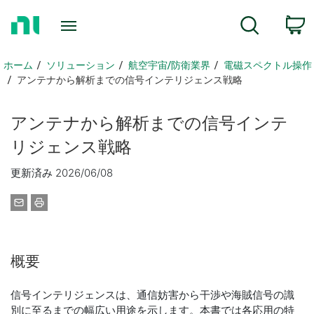
ホ
検索
ー
ム
ペ
ホーム
ソリューション
航空宇宙/防衛業界
電磁スペクトル操作
ー
アンテナから解析までの信号インテリジェンス戦略
ジ
に
アンテナ
から
解析
まで
の
信号
インテ
戻
る
リジェンス
戦略
更新済み 2026/06/08
概要
信号インテリジェンスは、通信妨害から干渉や海賊信号の識
別に至るまでの幅広い用途を示します。本書では各応用の特