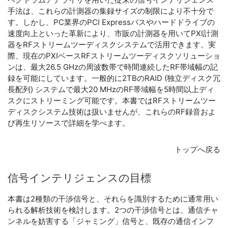
手法は、これらの計測器の集録サイズの制限により不十分で
す。しかし、PC業界のPCI Expressバスやハードドライブの
速度向上といった革新により、市販の計測器を用いてPXI計測
器をRFストリームツーディスクシステムで活用できます。実
際、現在のPXIベースRFストリームツーディスクソリューショ
ンは、最大26.5 GHzの周波数帯で時間連続したRF帯域幅の記
録を可能にしています。一般的に2TBのRAID (独立ディスク冗
長配列) システムで最大20 MHzのRF帯域幅を5時間以上ディ
スクにストリーミング可能です。本書ではRFストリームツー
ディスクシステム技術は扱いませんが、これらのRF録音およ
び再生リソースで詳細を学べます。
トップへ戻る
信号
インテリジェンス
の
目標
本書は2種類の干渉信号と、それらを識別するために通常用い
られる解析技術を検討します。2つの干渉信号とは、通信チャ
ンネルを妨害する「ジャミング」信号と、既存の通信インフ