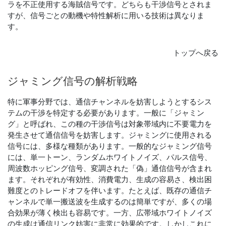
ラを不正使用する海賊信号です。どちらも干渉信号とされま
すが、信号ごとの動機や特性解析に用いる技術は異なりま
す。
トップへ戻る
ジャミング
信号
の
解析
戦略
特に軍事分野では、通信チャンネルを妨害しようとするシス
テムの干渉を特定する必要があります。一般に「ジャミン
グ」と呼ばれ、この種の干渉信号は対象帯域内に不要電力を
発生させて通信信号を妨害します。ジャミングに使用される
信号には、多様な種類があります。一般的なジャミング信号
には、単一トーン、ランダムホワイトノイズ、パルス信号、
周波数ホッピング信号、変調された「偽」通信信号が含まれ
ます。それぞれが有効性、消費電力、生成の容易さ、検出困
難度とのトレードオフを伴います。たとえば、既存の通信チ
ャンネルで単一搬送波を生成するのは簡単ですが、多くの場
合効果が薄く検出も容易です。一方、広帯域ホワイトノイズ
の生成は通信リンク妨害に非常に効果的です。しかしこれに