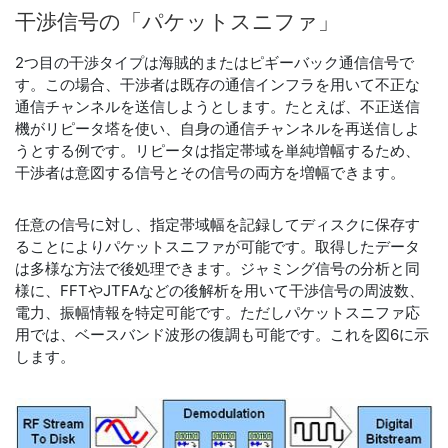
干渉
信号
の
「パケットスニファ」
2つ目の干渉タイプは海賊的またはピギーバック通信信号で
す。この場合、干渉者は既存の通信インフラを用いて不正な
通信チャンネルを送信しようとします。たとえば、不正送信
機がリピータ塔を使い、自身の通信チャンネルを再送信しよ
うとする例です。リピータは指定帯域を単純増幅するため、
干渉者は意図する信号とその信号の両方を増幅できます。
任意の信号に対し、指定帯域幅を記録してディスクに保存す
ることによりパケットスニファが可能です。取得したデータ
は多様な方法で後処理できます。ジャミング信号の分析と同
様に、FFTやJTFAなどの後解析を用いて干渉信号の周波数、
電力、振幅情報を特定可能です。ただしパケットスニファ応
用では、ベースバンド波形の復調も可能です。これを図6に示
します。