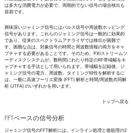
は多大な消費電力が必要で、周期的でない信号の場合検出も
容易です。
興味深いジャミング信号にはパルス信号や周波数ホッピング
信号があります。これらのジャミング信号は一般的に効果的
であり、従来のスペクトラムアナライザでは検出が困難で
す。困難な点は、対象信号の時間と周波数情報の両方をキャ
プチャする必要があることです。そのため、PXIストリームツ
ーディスクシステムが、数時間にわたり特定のRF帯域幅をキ
ャプチャする手法として用いられます。帯域幅を記録後、ジ
ャミング信号の電力、周波数、タイミング特性を解析するに
は、一般に高速フーリエ変換 (FFT) 解析と時間/周波数共同解
析 (JTFA) のいずれかを用います。
トップへ戻る
FFT
ベース
の
信号
分析
ジャミング信号のFFT解析には、インライン処理と後処理の2