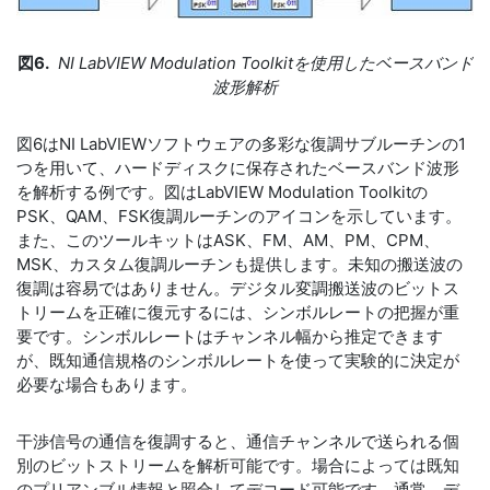
図6.
NI LabVIEW Modulation Toolkitを使用したベースバンド
波形解析
図6はNI LabVIEWソフトウェアの多彩な復調サブルーチンの1
つを用いて、ハードディスクに保存されたベースバンド波形
を解析する例です。図はLabVIEW Modulation Toolkitの
PSK、QAM、FSK復調ルーチンのアイコンを示しています。
また、このツールキットはASK、FM、AM、PM、CPM、
MSK、カスタム復調ルーチンも提供します。未知の搬送波の
復調は容易ではありません。デジタル変調搬送波のビットス
トリームを正確に復元するには、シンボルレートの把握が重
要です。シンボルレートはチャンネル幅から推定できます
が、既知通信規格のシンボルレートを使って実験的に決定が
必要な場合もあります。
干渉信号の通信を復調すると、通信チャンネルで送られる個
別のビットストリームを解析可能です。場合によっては既知
のプリアンブル情報と照合してデコード可能です。通常、デ