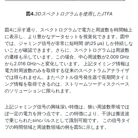
図4.
3Dスペクトログラムを使用したJTFA
図4に示す通り、スペクトログラムで電力と周波数を時間軸上
に表示し、より豊かなデータセットを視覚化できます。図中
では、ジャミング信号が非常に短時間 (約25 µs) しか持続しな
いことが確認できます。さらに、スペクトログラムは周波数
の遷移も示しています。この場合、中心周波数が2.009 GHz
から2.016 GHzへと変化しています。 上記タイミング情報は
電力対周波数のみを取得する従来のスペクトラムアナライザ
では得られません。またベクトル信号発生器で長期間タイミ
ング情報を取得できるのは、ストリームツーディスクベース
のソリューションに限られます。
上記ジャミング信号の興味深い特徴は、狭い周波数帯域でほ
ぼ一定の電力を持つ点です。この特徴により、干渉は搬送波
で乗じられたsincパルスとして識別可能です。 この信号タイ
プの時間領域と周波数領域の例を図5に示します。