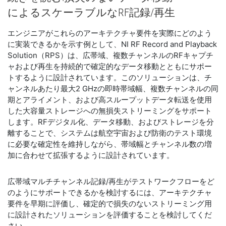
による
スケーラブル
な
RF
記録/
再生
エンジニアがこれらのアーキテクチャ要件を実際にどのよう
に実装できるかを示す例として、NI RF Record and Playback
Solution（RPS）は、広帯域、複数チャンネルのRFキャプチ
ャおよび再生を持続的で確定的なデータ移動とともにサポー
トするように設計されています。このソリューションは、チ
ャンネルあたり最大2 GHzの即時帯域幅、複数チャンネルの同
期とアライメント、および高スループットデータ転送を使用
した大容量ストレージへの無損失ストリーミングをサポート
します。RFデジタル化、データ移動、およびストレージを分
離することで、システムは航空宇宙および防衛のテスト環境
に必要な確定性を維持しながら、帯域幅とチャンネル数の増
加に合わせて拡張するように設計されています。
広帯域マルチチャンネル記録/再生がテストワークフローをど
のようにサポートできるかを検討するには、アーキテクチャ
要件を早期に評価し、確定的で損失のないストリーミング用
に設計されたソリューションを評価することを検討してくだ
さい。