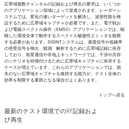
広帯域複数チャンネルの記録および再生の要求は、いくつか
のアプリケーション領域によって促進されます。レーダーシ
ステムでは、変化の速いターゲットを解決し、波形性能を検
証するために広帯域キャプチャが必要です。また、電子戦お
よび電磁スペクトル操作（EMSO）アプリケーションでは、輻
輳した環境全体で動作するスペクトル敏捷性エミッタを観察
する必要があります。SIGINTシステムは、過渡信号や低確率
の傍受信号を検出、観測、解析するために広帯域記録に依存
しており、衛星通信や非地上ネットワークでは、干渉や共存
のシナリオを特徴付けるために広帯域キャプチャに依存する
ケースが増えています。これらのアプリケーションでは、損
失のない広帯域キャプチャを維持する能力が、テスト全体の
効率を制限する要因となる場合がよくあります。
トップへ戻る
最新
の
テスト
環境
で
の
RF
記録
およ
び
再生