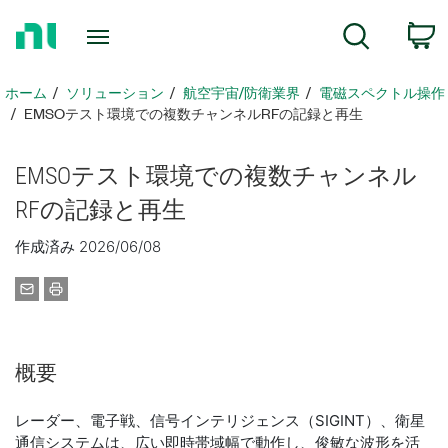
ホ
検索
ー
ム
ペ
ホーム
ソリューション
航空宇宙/防衛業界
電磁スペクトル操作
ー
EMSOテスト環境での複数チャンネルRFの記録と再生
ジ
に
​​​EMSO
テスト
環境
で
の
複数
チャンネル
戻
る
RF
の
記録
と
再生
作成済み 2026/06/08
概要
レーダー、電子戦、信号インテリジェンス（SIGINT）、衛星
通信システムは、広い即時帯域幅で動作し、俊敏な波形を活