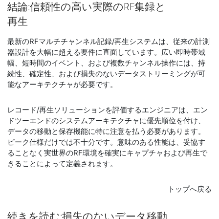
結論:
信頼
性
の
高い
実際
の
RF
集録
と
再生
最新のRFマルチチャンネル記録/再生システムは、従来の計測
器設計を大幅に超える要件に直面しています。広い即時帯域
幅、短時間のイベント、および複数チャンネル操作には、持
続性、確定性、および損失のないデータストリーミングが可
能なアーキテクチャが必要です。
レコード/再生ソリューションを評価するエンジニアは、エン
ドツーエンドのシステムアーキテクチャに優先順位を付け、
データの移動と保存機能に特に注意を払う必要があります。
ピーク仕様だけでは不十分です。意味のある性能は、妥協す
ることなく実世界のRF環境を確実にキャプチャおよび再生で
きることによって定義されます。
トップへ戻る
続き
を
読む:
損失
の
ない
データ
移動