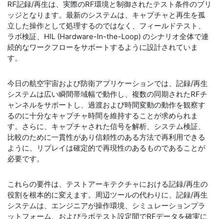
RF記録/再生は、実際のRF環境と制御されたテスト条件のブリ
ッジとなります。最新のシステムは、キャプチャと再生を孤
立した操作として処理するのではなく、フィールドテスト、
ラボ検証、HIL (Hardware-In-the-Loop) のシナリオ全体で連
続的なワークフローをサポートするように設計されていま
す。
今日の航空宇宙および防衛アプリケーションでは、記録/再生
システムは広い瞬間帯域幅で動作し、複数の同期されたRFチ
ャンネルをサポートし、過渡および時間変動の動作を観察す
るのに十分なキャプチャ時間を維持することが求められま
す。さらに、キャプチャされた信号を解析、システム検証、
比較のために一貫性があり信頼性のある方法で再利用できる
ように、リプレイは確定的で再現性のあるものであることが
必要です。
これらの要件は、テストアーキテクチャにおける記録/再生の
役割を根本的に変えます。周辺ツールの代わりに、記録/再生
システムは、エンジニアが操作環境、シミュレーションプラ
ットフォーム、およびラボテスト設定間でRFデータを確実に