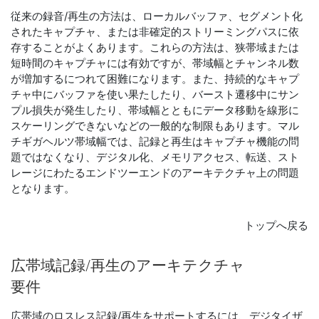
従来の録音/再生の方法は、ローカルバッファ、セグメント化
されたキャプチャ、または非確定的ストリーミングパスに依
存することがよくあります。これらの方法は、狭帯域または
短時間のキャプチャには有効ですが、帯域幅とチャンネル数
が増加するにつれて困難になります。また、持続的なキャプ
チャ中にバッファを使い果たしたり、バースト遷移中にサン
プル損失が発生したり、帯域幅とともにデータ移動を線形に
スケーリングできないなどの一般的な制限もあります。マル
チギガヘルツ帯域幅では、記録と再生はキャプチャ機能の問
題ではなくなり、デジタル化、メモリアクセス、転送、スト
レージにわたるエンドツーエンドのアーキテクチャ上の問題
となります。
トップへ戻る
広帯域
記録/
再生
の
アーキテクチャ
要件
広帯域のロスレス記録/再生をサポートするには、デジタイザ