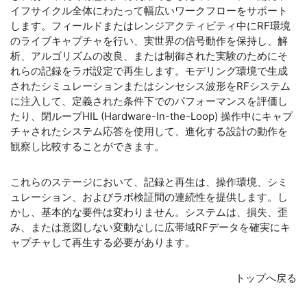
イフサイクル全体にわたって幅広いワークフローをサポート
します。フィールドまたはレンジアクティビティ中にRF環境
のライブキャプチャを行い、実世界の信号動作を保持し、解
析、アルゴリズムの改良、または制御された実験のためにそ
れらの記録をラボ設定で再生します。モデリング環境で生成
されたシミュレーションまたはシンセシス波形をRFシステム
に注入して、定義された条件下でのパフォーマンスを評価し
たり、閉ループHIL (Hardware-In-the-Loop) 操作中にキャプ
チャされたシステム応答を使用して、進化する設計の動作を
観察し比較することができます。
これらのステージにおいて、記録と再生は、操作環境、シミ
ュレーション、およびラボ検証間の連続性を提供します。し
かし、基本的な要件は変わりません。システムは、損失、歪
み、または意図しない変動なしに広帯域RFデータを確実にキ
ャプチャして再生する必要があります。
トップへ戻る