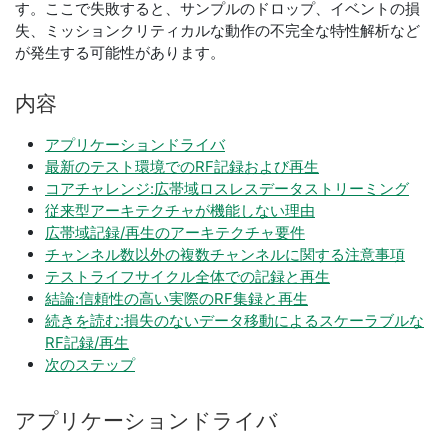
す。ここで失敗すると、サンプルのドロップ、イベントの損
失、ミッションクリティカルな動作の不完全な特性解析など
が発生する可能性があります。
内容
アプリケーションドライバ
最新のテスト環境でのRF記録および再生
コアチャレンジ:広帯域ロスレスデータストリーミング
従来型アーキテクチャが機能しない理由
広帯域記録/再生のアーキテクチャ要件
チャンネル数以外の複数チャンネルに関する注意事項
テストライフサイクル全体での記録と再生
結論:信頼性の高い実際のRF集録と再生
続きを読む:損失のないデータ移動によるスケーラブルな
RF記録/再生
次のステップ
アプリケーション
ドライ
バ