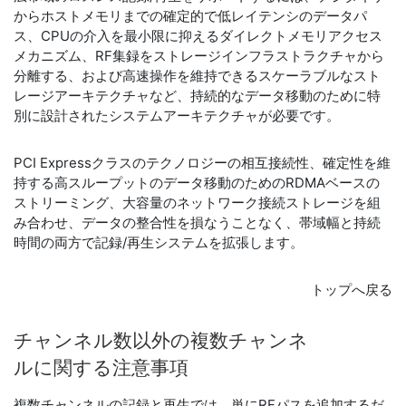
からホストメモリまでの確定的で低レイテンシのデータパ
ス、CPUの介入を最小限に抑えるダイレクトメモリアクセス
メカニズム、RF集録をストレージインフラストラクチャから
分離する、および高速操作を維持できるスケーラブルなスト
レージアーキテクチャなど、持続的なデータ移動のために特
別に設計されたシステムアーキテクチャが必要です。
PCI Expressクラスのテクノロジーの相互接続性、確定性を維
持する高スループットのデータ移動のためのRDMAベースの
ストリーミング、大容量のネットワーク接続ストレージを組
み合わせ、データの整合性を損なうことなく、帯域幅と持続
時間の両方で記録/再生システムを拡張します。
トップへ戻る
チャンネル
数
以外
の
複数
チャンネ
ル
に関する
注意事項
複数チャンネルの記録と再生では、単にRFパスを追加するだ