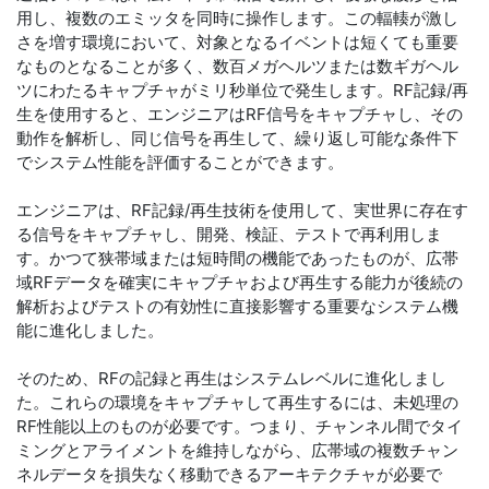
用し、複数のエミッタを同時に操作します。この輻輳が激し
さを増す環境において、対象となるイベントは短くても重要
なものとなることが多く、数百メガヘルツまたは数ギガヘル
ツにわたるキャプチャがミリ秒単位で発生します。RF記録/再
生を使用すると、エンジニアはRF信号をキャプチャし、その
動作を解析し、同じ信号を再生して、繰り返し可能な条件下
でシステム性能を評価することができます。
エンジニアは、RF記録/再生技術を使用して、実世界に存在す
る信号をキャプチャし、開発、検証、テストで再利用しま
す。かつて狭帯域または短時間の機能であったものが、広帯
域RFデータを確実にキャプチャおよび再生する能力が後続の
解析およびテストの有効性に直接影響する重要なシステム機
能に進化しました。
そのため、RFの記録と再生はシステムレベルに進化しまし
た。これらの環境をキャプチャして再生するには、未処理の
RF性能以上のものが必要です。つまり、チャンネル間でタイ
ミングとアライメントを維持しながら、広帯域の複数チャン
ネルデータを損失なく移動できるアーキテクチャが必要で