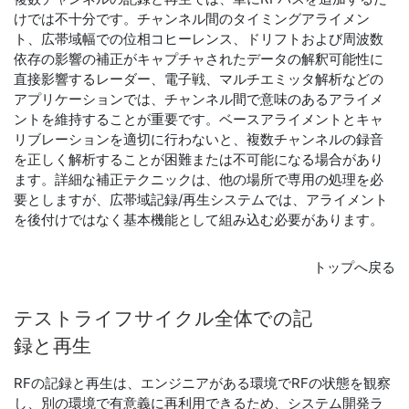
けでは不十分です。チャンネル間のタイミングアライメン
ト、広帯域幅での位相コヒーレンス、ドリフトおよび周波数
依存の影響の補正がキャプチャされたデータの解釈可能性に
直接影響するレーダー、電子戦、マルチエミッタ解析などの
アプリケーションでは、チャンネル間で意味のあるアライメ
ントを維持することが重要です。ベースアライメントとキャ
リブレーションを適切に行わないと、複数チャンネルの録音
を正しく解析することが困難または不可能になる場合があり
ます。詳細な補正テクニックは、他の場所で専用の処理を必
要としますが、広帯域記録/再生システムでは、アライメント
を後付けではなく基本機能として組み込む必要があります。
トップへ戻る
テスト
ライフサイクル
全体
で
の
記
録
と
再生
RFの記録と再生は、エンジニアがある環境でRFの状態を観察
し、別の環境で有意義に再利用できるため、システム開発ラ