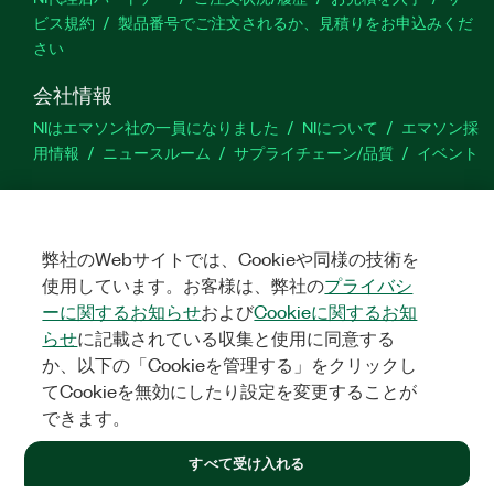
ビス規約
製品番号でご注文されるか、見積りをお申込みくだ
さい
会社情報
NIはエマソン社の一員になりました
NIについて
エマソン採
用情報
ニュースルーム
サプライチェーン/品質
イベント
サポート
ダウンロード
製品ドキュメント
ディスカッションフォーラ
ム
製品のアクティブ化
サポートリクエスト
サイトに関
弊社のWebサイトでは、Cookieや同様の技術を
するご意見
使用しています。お客様は、弊社の
プライバシ
ーに関するお知らせ
および
Cookieに関するお知
らせ
に記載されている収集と使用に同意する
Twitter
YouTube
Faceb
In
か、以下の「Cookieを管理する」をクリックし
てCookieを無効にしたり設定を変更することが
できます。
©
2026
NATIONAL INSTRUMENTS CORP. ALL RIGHTS RESERVED.
すべて受け入れる
+1 877 388 1952