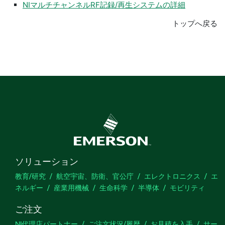
NIマルチチャンネルRF記録/再生システムの詳細
トップへ戻る
ソリューション
教育/研究
航空宇宙、防衛、官公庁
エレクトロニクス
エ
ネルギー
産業用機械
生命科学
半導体
モビリティ
ご注文
NI代理店パートナー
ご注文状況/履歴
お見積を入手
サー