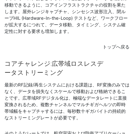
移動できるように、コアインフラストラクチャの役割を果た
します。屋外レンジキャプチャ、シンセシス波形注入、閉ル
ープHIL (Hardware-In-the-Loop) テストなど、ワークフロー
が拡大するにつれて、データ移動、タイミング、システム確
定性に対する要求も増加します。
トップへ戻る
コア
チャレンジ:
広帯域
ロス
レス
デ
ータ
スト
リー
ミン
グ
最新のRF記録/再生システムにおける課題は、RF変換のみでは
なく、データを損失なくスケールで移動および格納できるこ
とです。広帯域RFデジタル化は、極端なデータレートに直接
変換されるため、複数チャンネルでマルチギガヘルツの即時
帯域幅をキャプチャするには、毎秒数十ギガバイトの持続的
なストリーミングレートが必要です。
そのようなレートでは、航空宇宙および防衛アプリケーショ