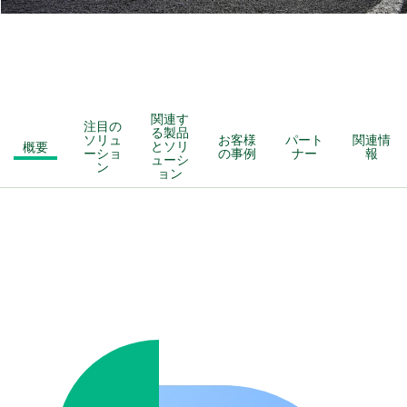
関連す
注目の
る製品
ソリュ
お客様
パート
関連情
概要
とソリ
ーショ
の事例
ナー
報
ューシ
ン
ョン