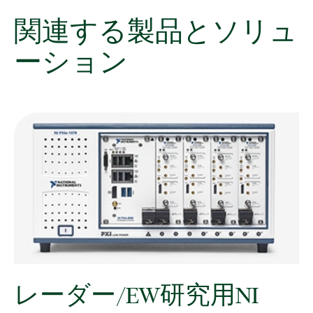
関連
する
製品
と
ソリュ
ーション
レーダー/
EW
研究
用
NI