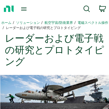
ホ
検索
ー
ム
ペ
ホーム
ソリューション
航空宇宙/防衛業界
電磁スペクトル操作
ー
レーダーおよび電子戦の研究とプロトタイピング
ジ
レーダー
および
電子
戦
に
戻
の
研究
と
プロトタイピ
る
ング