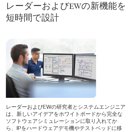
レーダー
および
EW
の
新
機能
を
短時間
で
設計
レーダーおよびEWの研究者とシステムエンジニア
は、新しいアイデアをホワイトボードから完全な
ソフトウェアシミュレーションに取り入れてか
ら、IPをハードウェアデモ機やテストベッドに移