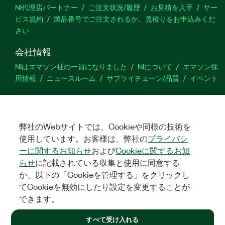
NI代理店パートナー
ご注文状況/履歴
お見積を入手
サー
ビス規約
製品番号でご注文されるか、見積りをお申込みくだ
さい
会社情報
NIはエマソン社の一員になりました
NIについて
エマソン採
用情報
ニュースルーム
サプライチェーン/品質
イベント
サポート
ダウンロード
製品ドキュメント
ディスカッションフォーラ
弊社のWebサイトでは、Cookieや同様の技術を
ム
製品のアクティブ化
サポートリクエスト
サイトに関
するご意見
使用しています。お客様は、弊社の
プライバシ
ーに関するお知らせ
および
Cookieに関するお知
らせ
に記載されている収集と使用に同意する
Twitter
YouTube
Faceb
In
か、以下の「Cookieを管理する」をクリックし
てCookieを無効にしたり設定を変更することが
できます。
©
2026
NATIONAL INSTRUMENTS CORP. ALL RIGHTS RESERVED.
すべて受け入れる
+1 877 388 1952