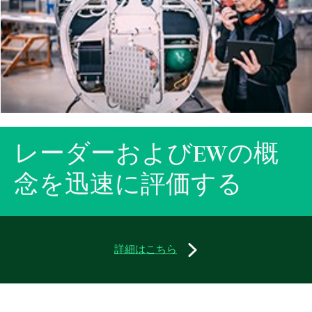
レーダー
および
EW
の
概
念
を
迅速
に
評価
する
詳細はこちら