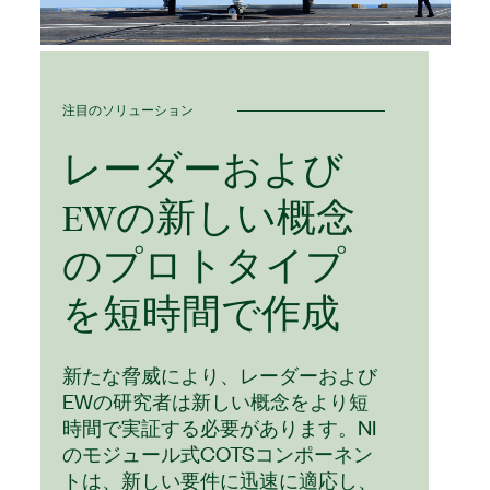
注目のソリューション
レーダー
および
EW
の
新しい
概念
の
プロトタイプ
を
短時間
で
作成
新たな脅威により、レーダーおよび
EWの研究者は新しい概念をより短
時間で実証する必要があります。NI
のモジュール式COTSコンポーネン
トは、新しい要件に迅速に適応し、