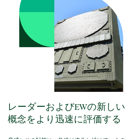
レーダー
および
EW
の
新しい
概念
を
より
迅速
に
評価
する