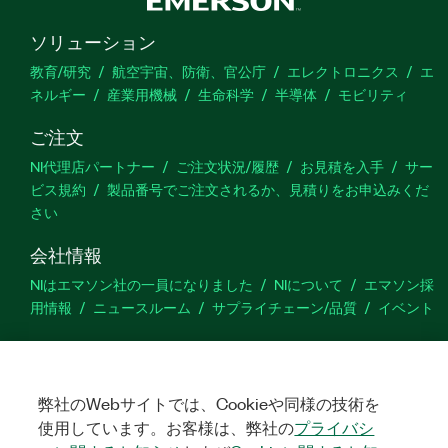
ソリューション
教育/研究
航空宇宙、防衛、官公庁
エレクトロニクス
エ
ネルギー
産業用機械
生命科学
半導体
モビリティ
ご注文
NI代理店パートナー
ご注文状況/履歴
お見積を入手
サー
ビス規約
製品番号でご注文されるか、見積りをお申込みくだ
さい
会社情報
NIはエマソン社の一員になりました
NIについて
エマソン採
用情報
ニュースルーム
サプライチェーン/品質
イベント
サポート
ダウンロード
製品ドキュメント
ディスカッションフォーラ
ム
弊社のWebサイトでは、Cookieや同様の技術を
製品のアクティブ化
サポートリクエスト
サイトに関
するご意見
使用しています。お客様は、弊社の
プライバシ