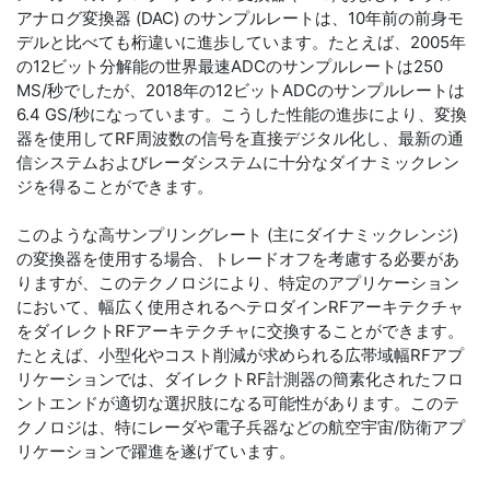
アナログ変換器 (DAC) のサンプルレートは、10年前の前身モ
デルと比べても桁違いに進歩しています。たとえば、2005年
の12ビット分解能の世界最速ADCのサンプルレートは250
MS/秒でしたが、2018年の12ビットADCのサンプルレートは
6.4 GS/秒になっています。こうした性能の進歩により、変換
器を使用してRF周波数の信号を直接デジタル化し、最新の通
信システムおよびレーダシステムに十分なダイナミックレン
ジを得ることができます。
このような高サンプリングレート (主にダイナミックレンジ)
の変換器を使用する場合、トレードオフを考慮する必要があ
りますが、このテクノロジにより、特定のアプリケーション
において、幅広く使用されるヘテロダインRFアーキテクチャ
をダイレクトRFアーキテクチャに交換することができます。
たとえば、小型化やコスト削減が求められる広帯域幅RFアプ
リケーションでは、ダイレクトRF計測器の簡素化されたフロ
ントエンドが適切な選択肢になる可能性があります。このテ
クノロジは、特にレーダや電子兵器などの航空宇宙/防衛アプ
リケーションで躍進を遂げています。