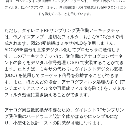
図1:
このヘテロダイン受信機のブロックダイアグラムは、この受信機がバンドパス
フィルタ、低ノイズアンプ、ミキサ、内部発振器 (LO) で構成されるRFフロントエン
ドを備えていることを示しています。
ただし、ダイレクトRFサンプリング受信機アーキテクチャ
は、低ノイズアンプ、適切なフィルタ、およびADCだけで構
成されます。図2の受信機はミキサやLOを使用しません。
ADCがRF信号を直接デジタル化してプロセッサに送信しま
す。このアーキテクチャでは、受信機のアナログコンポーネ
ントの多くをデジタル信号処理 (DSP) で実装することができ
ます。たとえば、ミキサの代わりにダイレクトデジタル変換
(DDC) を使用してターゲット信号を分離することができま
す。また、ほとんどの場合、アナログフィルタ処理の多く (ア
ンチエイリアスフィルタや再構成フィルタを除く) をデジタル
フィルタ処理に置き換えることができます。
アナログ周波数変換が不要なため、ダイレクトRFサンプリン
グ受信機のハードウェア設計全体がはるかにシンプルにな
り、小型化と設計コストの削減が可能になります。