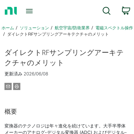
ホ
検索
ー
ム
ペ
ホーム
ソリューション
航空宇宙/防衛業界
電磁スペクトル操作
ー
ダイレクトRFサンプリングアーキテクチャのメリット
ジ
に
ダイレクト
RF
サンプリング
アーキテ
戻
る
クチャ
の
メリット
更新済み 2026/06/08
概要
変換器のテクノロジは年々進化を続けています。大手半導体
メーカーのアナログ-デジタル変換器 (ADC) およびデジタル-