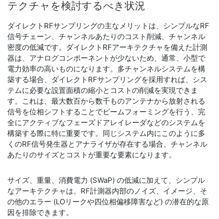
テクチャ
を
検討
する
べ
き
状況
ダイレクトRFサンプリングの主なメリットは、シンプルなRF
信号チェーン、チャンネルあたりのコスト削減、チャンネル
密度の低減です。ダイレクトRFアーキテクチャを備えた計測
器は、アナログコンポーネントが少ないため、通常、小型で
電力効率の高いものになります。多チャンネルシステムを構
築する場合、ダイレクトRFサンプリングを採用すれば、シス
テムに必要な設置面積の縮小とコストの削減を実現できま
す。これは、最大数百から数千ものアンテナから放射される
信号を位相シフトすることでビームフォーミングを行う、完
全にアクティブなフェーズドアレイレーダなどのシステムを
構築する際に特に重要です。同じシステム内にこのように多
くのRF信号発生器とアナライザが存在する場合、チャンネル
あたりのサイズとコストが重要な要素になります。
サイズ、重量、消費電力 (SWaP) の低減に加えて、シンプル
なアーキテクチャは、RF計測器内部のノイズ、イメージ、そ
の他のエラー (LOリークや四位相偏移障害など) の潜在的な原
因を排除できます。