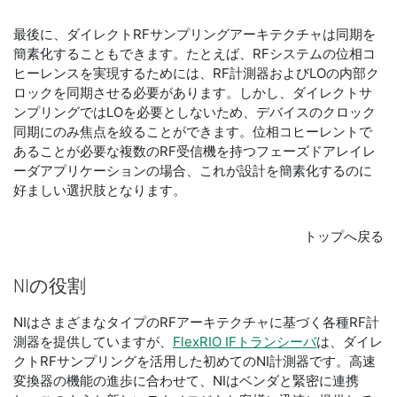
最後に、ダイレクトRFサンプリングアーキテクチャは同期を
簡素化することもできます。たとえば、RFシステムの位相コ
ヒーレンスを実現するためには、RF計測器およびLOの内部ク
ロックを同期させる必要があります。しかし、ダイレクトサ
ンプリングではLOを必要としないため、デバイスのクロック
同期にのみ焦点を絞ることができます。位相コヒーレントで
あることが必要な複数のRF受信機を持つフェーズドアレイレ
ーダアプリケーションの場合、これが設計を簡素化するのに
好ましい選択肢となります。
トップへ戻る
NI
の
役割
NIはさまざまなタイプのRFアーキテクチャに基づく各種RF計
測器を提供していますが、
FlexRIO IFトランシーバ
は、ダイレ
クトRFサンプリングを活用した初めてのNI計測器です。高速
変換器の機能の進歩に合わせて、NIはベンダと緊密に連携