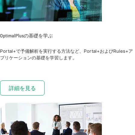
OptimalPlus
の
基礎
を
学ぶ
Portal+で予備解析を実行する方法など、Portal+およびRules+ア
プリケーションの基礎を学習します。
詳細を見る