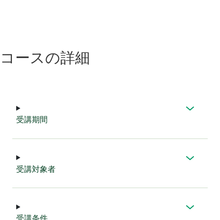
コース
の
詳細
受講
期間
受講
対象者
受講
条件