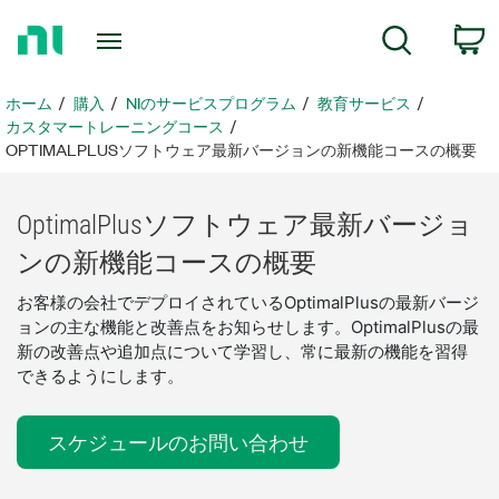
ホ
検索
ー
ム
ペ
ホーム
購入
NIのサービスプログラム
教育サービス
ー
カスタマートレーニングコース
ジ
OPTIMALPLUSソフトウェア最新バージョンの新機能コースの概要
に
戻
OptimalPlus
ソフトウェア
最新
バージョ
る
ン
の
新
機能
コース
の
概要
お客様の会社でデプロイされているOptimalPlusの最新バージ
ョンの主な機能と改善点をお知らせします。OptimalPlusの最
新の改善点や追加点について学習し、常に最新の機能を習得
できるようにします。
スケジュールのお問い合わせ