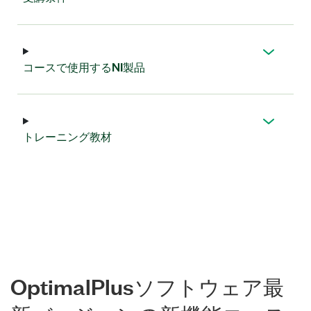
コース
で
使用
する
NI
製品
トレーニング
教材
OptimalPlus
ソフトウェア
最