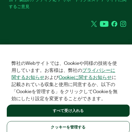
するご意見
Twitter
YouTube
Faceb
In
©
2026
NATIONAL INSTRUMENTS CORP. ALL RIGHTS RESERVED.
+1 877 388 1952
弊社のWebサイトでは、Cookieや同様の技術を使
法令関連情報
|
IMPRINT
|
プライバシー
|
クッキーを管理する
United States
用しています。お客様は、弊社の
プライバシーに
関するお知らせ
および
Cookieに関するお知らせ
に
記載されている収集と使用に同意するか、以下の
「Cookieを管理する」をクリックしてCookieを無
効にしたり設定を変更することができます。
すべて受け入れる
クッキーを管理する