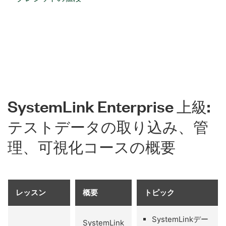
SystemLink Enterprise 上級:
テスト
データ
の
取り込み、
管
理、
可視
化
コース
の
概要
レッスン
概要
トピック
SystemLinkデー
SystemLink