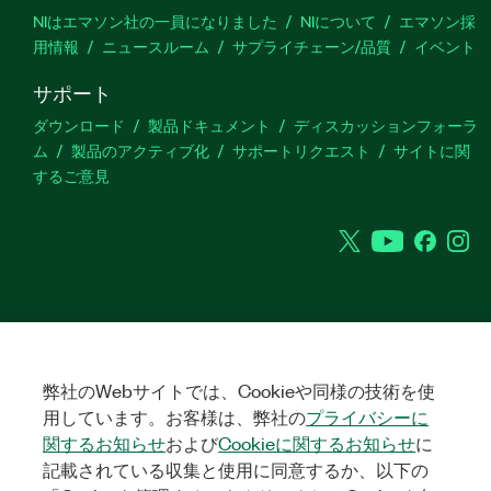
NIはエマソン社の一員になりました
NIについて
エマソン採
用情報
ニュースルーム
サプライチェーン/品質
イベント
サポート
ダウンロード
製品ドキュメント
ディスカッションフォーラ
ム
製品のアクティブ化
サポートリクエスト
サイトに関
するご意見
Twitter
YouTube
Faceb
In
©
2026
NATIONAL INSTRUMENTS CORP. ALL RIGHTS RESERVED.
+1 877 388 1952
弊社のWebサイトでは、Cookieや同様の技術を使
法令関連情報
|
IMPRINT
|
プライバシー
|
クッキーを管理する
United States
用しています。お客様は、弊社の
プライバシーに
関するお知らせ
および
Cookieに関するお知らせ
に
記載されている収集と使用に同意するか、以下の