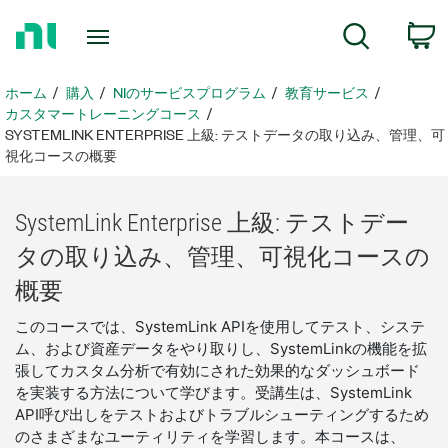
ホ
検索
ー
ム
ペ
ホーム
購入
NIのサービスプログラム
教育サービス
ー
カスタマートレーニングコース
ジ
SYSTEMLINK ENTERPRISE 上級: テストデータの取り込み、管理、可
に
視化コースの概要
戻
る
SystemLink Enterprise 上級: テスト
デー
タ
の
取り込み、
管理、
可視
化
コース
の
概要
このコースでは、SystemLink APIを使用してテスト、システ
ム、および資産データをやり取りし、SystemLinkの機能を拡
張してカスタム分析で有効にされた効果的なダッシュボード
を実装する方法について学びます。受講生は、SystemLink
API呼び出しをテストおよびトラブルシューティングするため
のさまざまなユーティリティを学習します。本コースは、