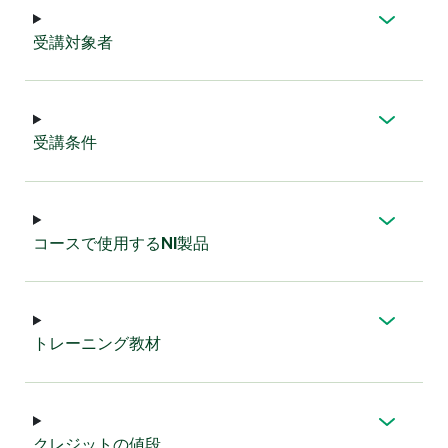
受講
対象者
受講
条件
コース
で
使用
する
NI
製品
トレーニング
教材
クレジット
の
値段