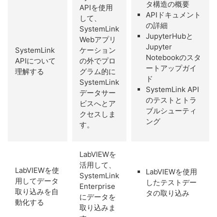
タ構造の概要
APIを使用
APIドキュメント
して、
の詳細
SystemLink
JupyterHubと
Webアプリ
Jupyter
SystemLink
ケーション
Notebookのスタ
APIについて
の外でプロ
ートアップガイ
理解する
グラム的に
ド
SystemLink
SystemLink API
データサー
のテストとトラ
ビスへとア
ブルシューティ
クセスしま
ング
す。
LabVIEWを
活用して、
LabVIEWを使
LabVIEWを使用
SystemLink
用してデータ
したテストデー
Enterprise
取り込みを自
タの取り込み
にデータを
動化する
取り込みま