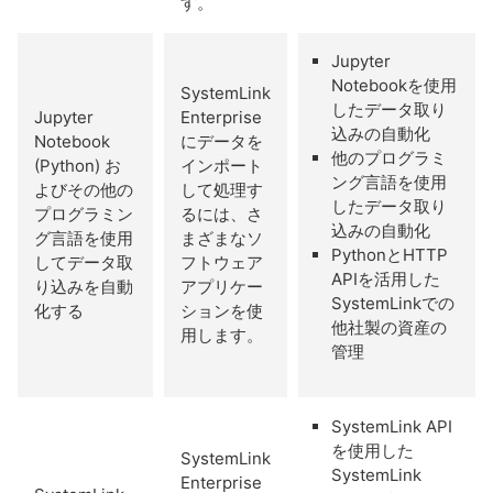
す。
Jupyter
Notebookを使用
SystemLink
したデータ取り
Jupyter
Enterprise
込みの自動化
Notebook
にデータを
他のプログラミ
(Python) お
インポート
ング言語を使用
よびその他の
して処理す
したデータ取り
プログラミン
るには、さ
込みの自動化
グ言語を使用
まざまなソ
PythonとHTTP
してデータ取
フトウェア
APIを活用した
り込みを自動
アプリケー
SystemLinkでの
化する
ションを使
他社製の資産の
用します。
管理
SystemLink API
を使用した
SystemLink
SystemLink
Enterprise