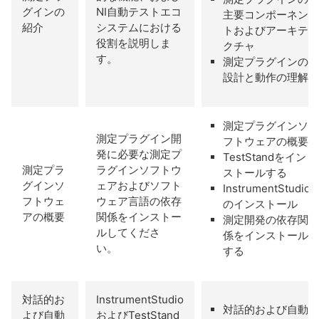
グインの
NI自動テストエコ
主要コンポーネン
紹介
システムにおける
トおよびアーキテ
役割を説明しま
クチャ
す。
測定プラグインの
設計と動作の理解
測定プラグインソ
測定プラグイン開
フトウェアの概要
発に必要な測定プ
TestStandをイン
測定プラ
ラグインソフトウ
ストールする
グインソ
ェアおよびソフト
InstrumentStudio
フトウェ
ウェア言語の依存
のインストール
アの概要
関係をインストー
測定開発の依存関
ルしてくださ
係をインストール
い。
する
対話的お
InstrumentStudio
対話的および自動
よび自動
およびTestStand