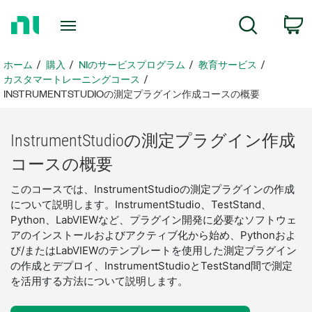
ホ
検索
ー
ム
ペ
ホーム
購入
NIのサービスプログラム
教育サービス
ー
カスタマートレーニングコース
ジ
INSTRUMENTSTUDIOの測定プラグイン作成コースの概要
に
戻
InstrumentStudio
の
測定
プラグ
イン
作成
る
コース
の
概要
このコースでは、InstrumentStudioの測定プラグインの作成
について説明します。InstrumentStudio、TestStand、
Python、LabVIEWなど、プラグイン開発に必要なソフトウェ
アのインストールおよびアクティブ化から始め、Pythonおよ
び/またはLabVIEWのテンプレートを使用した測定プラグイン
の作成とデプロイ、InstrumentStudioとTestStand間で測定
を活用する方法について説明します。