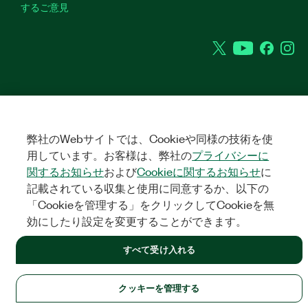
するご意見
Twitter
YouTube
Faceb
In
©
2026
NATIONAL INSTRUMENTS CORP. ALL RIGHTS RESERVED.
+1 877 388 1952
弊社のWebサイトでは、Cookieや同様の技術を使
法令関連情報
|
IMPRINT
|
プライバシー
|
クッキーを管理する
United States
用しています。お客様は、弊社の
プライバシーに
関するお知らせ
および
Cookieに関するお知らせ
に
記載されている収集と使用に同意するか、以下の
「Cookieを管理する」をクリックしてCookieを無
効にしたり設定を変更することができます。
すべて受け入れる
クッキーを管理する