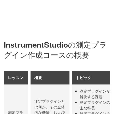
InstrumentStudio
の
測定
プラ
グ
イン
作成
コース
の
概要
レッスン
概要
トピック
測定プラグインが
解決する課題
測定プラグインと
測定プラグインの
は何か、その全体
主な特長
測定プラ
的な機能、および
測定プラグインの