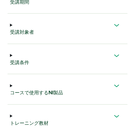
受講
期間
受講
対象者
受講
条件
コース
で
使用
する
NI
製品
トレーニング
教材