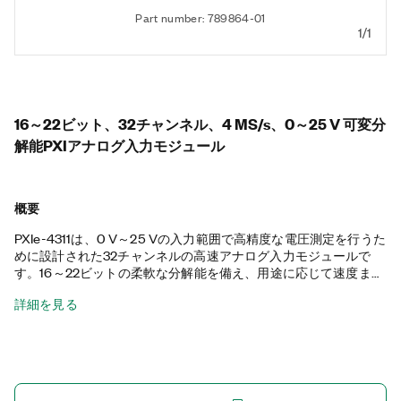
Part number: 789864-01
1/1
16～22ビット、32チャンネル、4 MS/s、0～25 V 可変分
解能PXIアナログ入力モジュール
概要
PXIe-4311は、0 V～25 Vの入力範囲で高精度な電圧測定を行うた
めに設計された32チャンネルの高速アナログ入力モジュールで
す。16～22ビットの柔軟な分解能を備え、用途に応じて速度また
は精度を最適化できます。本モジュールは、最大4 MS/sの速度で
詳細を見る
全チャンネル同時サンプリングをサポートします。PXIe-4311
は、広いダイナミックレンジでスケーラブルな高分解能データ取
得を必要とするアプリケーションに最適です。