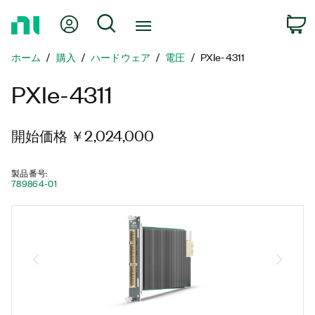
ホ
Myアカウント
検索
ー
ム
ホーム
購入
ハードウェア
電圧
PXIe-4311
ペ
ー
PXIe-4311
ジ
に
戻
開始価格 ￥2,024,000
る
製品番号
:
789864-01