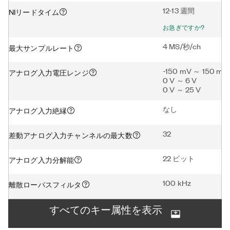
12-13 週間
NIリードタイム
お急ぎですか?
4 MS/秒/ch
最大サンプルレート
-150 mV ～ 150 mV
アナログ入力電圧レンジ
0 V ～ 6 V
0 V ～ 25 V
なし
アナログ入力絶縁
32
差動アナログ入力チャンネルの最大数
22 ビット
アナログ入力分解能
100 kHz
離散ローパスフィルタ
すべてのキー属性を表示