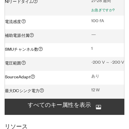
27-28 週間
NIリードタイム
お急ぎですか?
100 fA
電流感度
—
補助電源付属
1
SMUチャンネル数
-200 V ～ -200 V
電圧範囲
あり
SourceAdapt
12 W
最大DCシンク電力
すべてのキー属性を表示
リソース