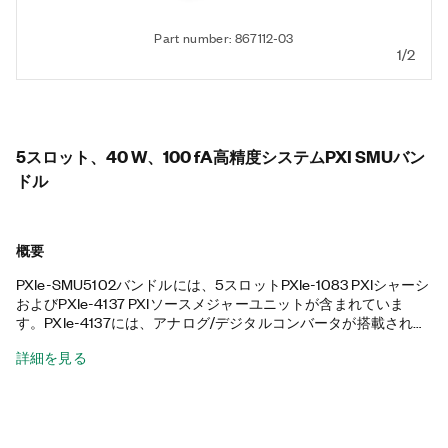
Part number: 867112-03
1/2
5スロット、40 W、100 fA高精度システムPXI SMUバン
ドル
概要
PXIe-SMU5102バンドルには、5スロットPXIe-1083 PXIシャーシ
およびPXIe-4137 PXIソースメジャーユニットが含まれていま
す。PXIe-4137には、アナログ/デジタルコンバータが搭載されて
おり、IC、電源管理IC(PMIC)、RFIC、およびLEDや光トランシ
詳細を見る
ーバなどのデバイスを使用した製造テスト、ボードレベルテス
ト、ラボ特性評価などのアプリケーション向けの高精度計測を実
行するのに役立ちます。このPXIシャーシは、すべてハイブリッ
ドのコネクタ、58 Wの電源と冷却、および統合された
Thunderbolt 3 MXI-Expressコントローラを備えています。さら