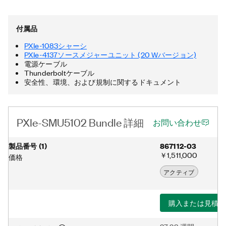
に、PXIe-SMU5102バンドルには、Thunderboltケーブルと電源
ケーブルが含まれています。Thunderboltは、米国およびその他
の国におけるIntel Corporationとその子会社の登録商標です。
付属品
PXIe-1083シャーシ
PXIe-4137ソースメジャーユニット (20 Wバージョン)
電源ケーブル
Thunderboltケーブル
安全性、環境、および規制に関するドキュメント
PXIe-SMU5102 Bundle 詳細
お問い合わせ
製品番号
(
1
)
867112-03
￥1,511,000
価格
アクティブ
購入または見積り