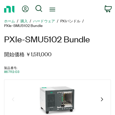
ホ
Myアカウント
検索
ー
ム
ホーム
購入
ハードウェア
PXIバンドル
ペ
PXIe-SMU5102 Bundle
ー
ジ
PXIe-SMU5102 Bundle
に
戻
る
開始価格 ￥1,511,000
製品番号
:
867112-03