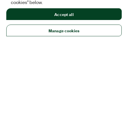
cookies" below.
Accept all
Manage cookies
ソリューション
教育/研究
航空宇宙、防衛、官公庁
エレクトロニクス
エ
ネルギー
産業用機械
生命科学
半導体
モビリティ