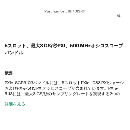
Part number: 867013-01
1/4
5スロット、最大3 GS/秒PXI、500 MHzオシロスコープ
バンドル
概要
PXIe-SCP5103バンドルには、5スロットPXIe-1083 PXIシャーシ
およびPXIe-5113 PXIオシロスコープが含まれています。PXIe-
5113には、最大3 GS/秒のサンプリングレートを実現する2つのチ
ャンネルがあります。トリガモード、大容量オンボードメモリ、
詳細を見る
およびデータストリーミングおよび解析機能を含む計測器ドライ
バを備えています。最大500 MHzのアナログ帯域幅と柔軟な計
測構成を必要とする高速信号アプリケーションに最適です。この
PXIシャーシは、すべてハイブリッドのコネクタ、58 Wの電源と
冷却、および統合されたThunderbolt 3 MXI-Expressコントロー