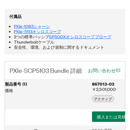
ラを備えています。また、このバンドルには、1 MΩの入力インピ
ーダンスを提供するオシロスコープ用の固定10倍減衰を備えた2
つの標準パッシブSP500Xオシロスコーププローブが含まれてい
付属品
ます。さらに、PXIe-SCP5103バンドルには、Thunderboltケー
ブルと電源ケーブルが含まれています。Thunderboltは、米国お
PXIe-1083シャーシ
よびその他の国におけるIntel Corporationとその子会社の登録商
PXIe-5113オシロスコープ
標です。
2つの標準パッシブ
SP500Xオシロスコーププローブ
Thunderboltケーブル
安全性、環境、および規制に関するドキュメント
PXIe-SCP5103 Bundle 詳細
お問い合わせ
製品番号
(
1
)
867013-03
￥2,501,000
価格
アクティブ
購入または見積り