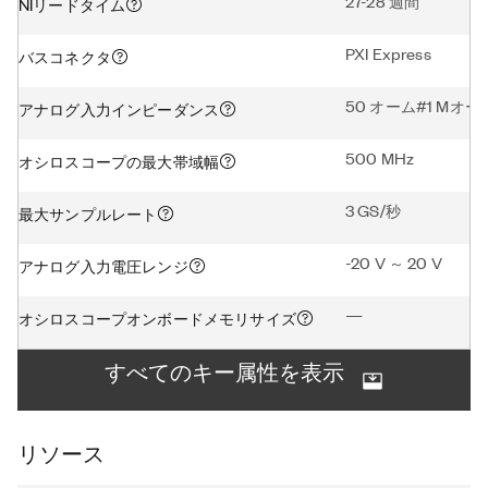
27-28 週間
NIリードタイム
PXI Express
バスコネクタ
50 オーム#1 Mオー
アナログ入力インピーダンス
500 MHz
オシロスコープの最大帯域幅
3 GS/秒
最大サンプルレート
-20 V ～ 20 V
アナログ入力電圧レンジ
—
オシロスコープオンボードメモリサイズ
すべてのキー属性を表示
リソース