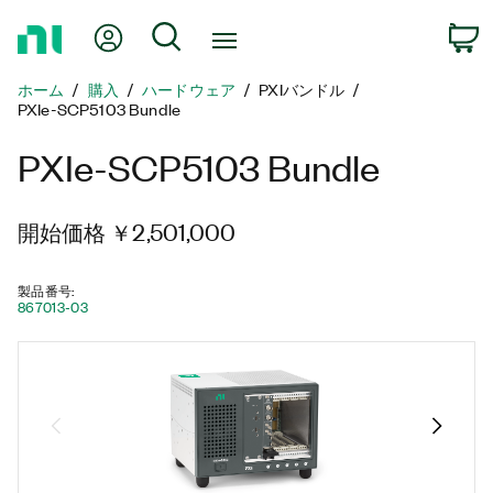
ホ
Myアカウント
検索
ー
ム
ホーム
購入
ハードウェア
PXIバンドル
ペ
PXIe-SCP5103 Bundle
ー
ジ
PXIe-SCP5103 Bundle
に
戻
る
開始価格 ￥2,501,000
製品番号
:
867013-03