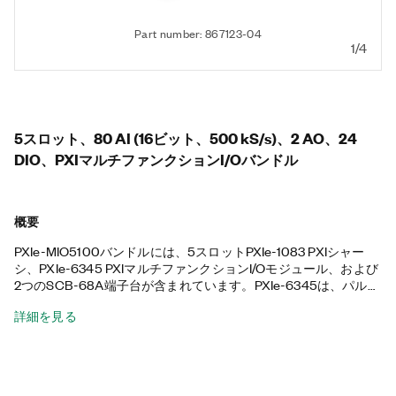
Part number: 867123-04
1/4
5スロット、80 AI (16ビット、500 kS/s)、2 AO、24
DIO、PXIマルチファンクションI/Oバンドル
概要
PXIe-MIO5100バンドルには、5スロットPXIe-1083 PXIシャー
シ、PXIe-6345 PXIマルチファンクションI/Oモジュール、および
2つのSCB-68A端子台が含まれています。PXIe-6345は、パルス
幅変調 (PWM)、エンコーダ、周波数、イベントカウントなどを
詳細を見る
実行するのに役立ちます。さらに、PXIe-6345は、高スループッ
トPCI Expressバスとマルチコアに最適化されたドライバおよび
アプリケーションソフトウェアを活用した高性能機能、およびオ
ンボードNI-STC3タイミング/同期テクノロジを備えています。付
属のシャーシには、すべてのハイブリッドコネクタ、58 Wの電