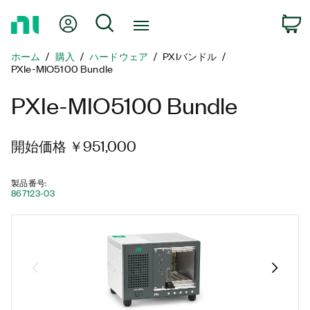
ホ
Myアカウント
検索
ー
ム
ホーム
購入
ハードウェア
PXIバンドル
ペ
PXIe-MIO5100 Bundle
ー
ジ
PXIe-MIO5100 Bundle
に
戻
る
開始価格 ￥951,000
製品番号
:
867123-03