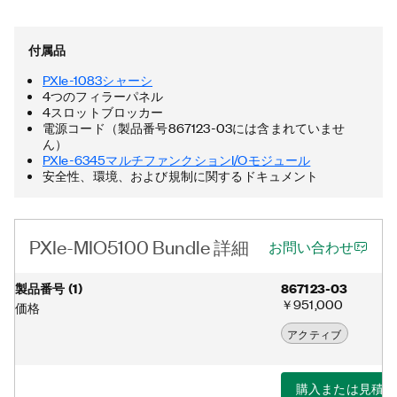
源/冷却機能、統合されたThunderboltTM 3 MXI-Expressコント
ローラが搭載されており、付属の端子台はシールドI/O接続を提供
します。さらに、PXIe-MIO5100バンドルには、NI-DAQmx™ド
付属品
ライバおよびユーティリティ、2つの68ピンオスVHDCI⇔68ピ
ンメスD-SUBシールドマルチファンクションケーブル、および
PXIe-1083シャーシ
Thunderboltケーブルが含まれています。Thunderboltは、米国
4つのフィラーパネル
およびその他の国におけるIntel Corporationまたはその子会社の
4スロットブロッカー
商標です。
電源コード（製品番号867123-03には含まれていませ
ん）
PXIe-6345マルチファンクションI/Oモジュール
安全性、環境、および規制に関するドキュメント
PXIe-MIO5100 Bundle 詳細
お問い合わせ
製品番号
(
1
)
867123-03
￥951,000
価格
アクティブ
購入または見積り