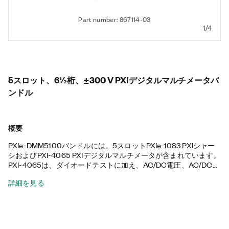
Part number: 867114-03
1/4
5スロット、6½桁、±300 V PXIデジタルマルチメータバ
ンドル
概要
PXIe-DMM5100バンドルには、5スロットPXIe-1083 PXIシャー
シおよびPXI-4065 PXIデジタルマルチメータが含まれています。
PXI-4065は、ダイオードテストに加え、AC/DC電圧、AC/DC電
流、2線式/4線式抵抗の計測の実行に役立ち、OEM、教育機関な
詳細を見る
ど、コスト削減が重要なテスト/計測アプリケーションに最適で
す。このPXIシャーシは、すべてハイブリッドのコネクタ、58 W
の電源と冷却、および統合されたThunderbolt 3 MXI-Expressコ
ントローラを備えています。さらに、PXIe-DMM5100バンドル
にはThunderboltケーブルが含まれています。Thunderboltは、