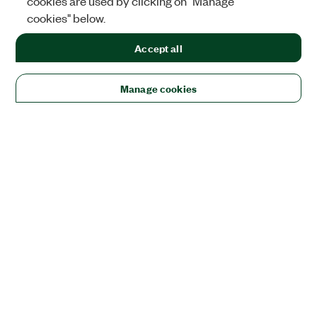
cookies are used by clicking on "Manage
cookies" below.
Accept all
Manage cookies
ソリューション
教育/研究
航空宇宙、防衛、官公庁
エレクトロニクス
エ