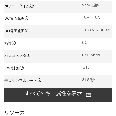
27-28 週間
NIリードタイム
-3 A ～ 3 A
DC電流範囲
-300 V ～ 300 V
DC電圧範囲
6.5
桁数
PXI Hybrid
バスコネクタ
なし
L&C計測
3 kS/秒
最大サンプルレート
すべてのキー属性を表示
リソース