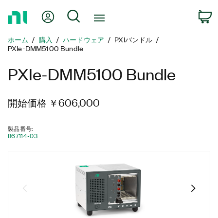
ホ
Myアカウント
検索
ー
ム
ホーム
購入
ハードウェア
PXIバンドル
ペ
PXIe-DMM5100 Bundle
ー
ジ
PXIe-DMM5100 Bundle
に
戻
る
開始価格 ￥606,000
製品番号
:
867114-03