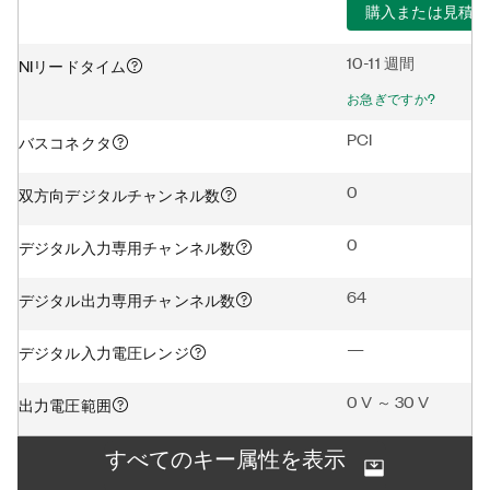
購入または見積り
10-11 週間
NIリードタイム
お急ぎですか?
PCI
バスコネクタ
0
双方向デジタルチャンネル数
0
デジタル入力専用チャンネル数
64
デジタル出力専用チャンネル数
—
デジタル入力電圧レンジ
0 V ～ 30 V
出力電圧範囲
すべてのキー属性を表示