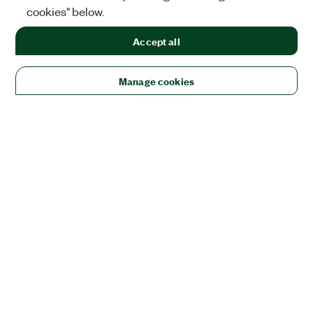
cookies" below.
Accept all
Manage cookies
ソリューション
教育/研究
航空宇宙、防衛、官公庁
エレクトロニクス
エ
ネルギー
産業用機械
生命科学
半導体
モビリティ