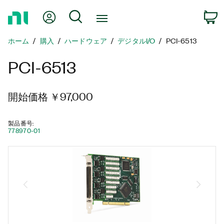
ホ
Myアカウント
検索
ー
ム
ホーム
購入
ハードウェア
デジタルI/O
PCI-6513
ペ
ー
PCI-6513
ジ
に
戻
開始価格 ￥97,000
る
製品番号
:
778970-01