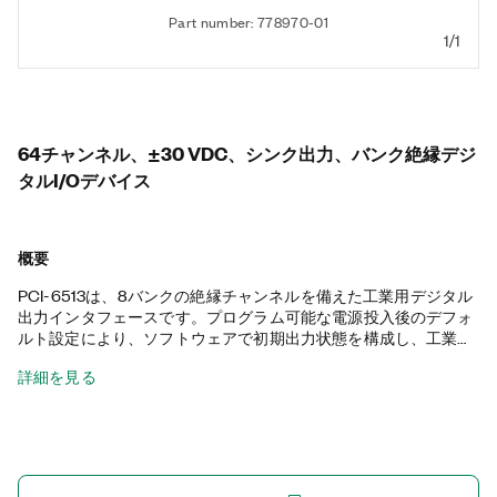
Part number: 778970-01
1/1
64チャンネル、±30 VDC、シンク出力、バンク絶縁デジ
タルI/O​デバイス
概要
PCI-6513は、8バンクの絶縁チャンネルを備えた工業用デジタル
出力インタフェースです。​プログラム可能な電源投入後のデフォ
ルト設定により、ソフトウェアで初期出力状態を構成し、工業用
アクチュエータへの接続時に安全な動作を確実に行うことが可能
詳細を見る
です。PCI-6513では、コンピュータやアプリケーションに障害が
発生した場合、デジタルI/Oウォッチドッグを使用して、構成可能
で安全な出力状態に切り替えるため、障害検出や回復を確実に行
うことができます。プログラム可能な入力フィルタが障害やスパ
イクを除去し、ソフトウェアで選択可能なデジタルフィルタを介
してデジタルスイッチやリレーをデバウンスします。