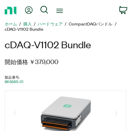
ホ
Myアカウント
検索
ー
ム
ホーム
購入
ハードウェア
CompactDAQバンドル
ペ
cDAQ-V1102 Bundle
ー
ジ
cDAQ-V1102 Bundle
に
戻
る
開始価格 ￥379,000
製品番号
:
865685-01