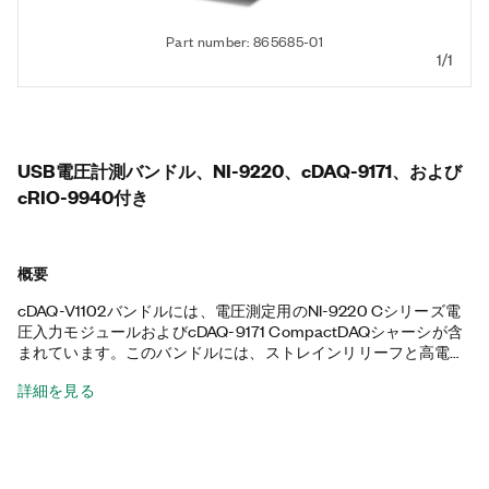
Part number: 865685-01
1/1
USB電圧計測バンドル、NI-9220、cDAQ-9171、および
cRIO-9940付き
概要
cDAQ-V1102バンドルには、電圧測定用のNI-9220 Cシリーズ電
圧入力モジュールおよびcDAQ-9171 CompactDAQシャーシが含
まれています。このバンドルには、ストレインリリーフと高電圧
信号からオペレータを保護するためのcRIO-9940バックシェル
詳細を見る
も含まれています。付属のNI-9220は、250 Vrms CAT IIまたは
60 VDC CAT I絶縁が施された16チャンネルおよび16同時差動ア
ナログ入力を備えています。さらに、NI-9220を使用して最大サ
ンプリングレートで3.2 MB/秒のデータを生成できます。