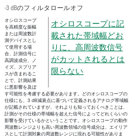
-3 dB
の
フィルタ
ロール
オフ
オシロスコープ
オシロスコープに記
を高精度な振幅
または周波数計
載された帯域幅どお
測デバイスとし
りに、高周波数信号
て使用する場
合、計測信号に
がカットされるとは
高調波成分、ノ
イズ、スプリア
限らない
スが含まれるこ
とで、計測結果
に悪影響を及ぼ
す可能性を考慮する必要があります。どのオシロスコープの
仕様にも、3 dB減衰点に基づいて定義されるアナログ帯域幅
が記載されていますが、それよりも知っておくべきことは、
計測がその仕様の帯域幅を超えた信号によってどれくらいの
影響を受けているかということです。オシロスコープの動作
周波数レンジよりも高い周波数領域の信号成分は、エイリア
スとして計測対象の周波数レンジに現れる可能性がありま