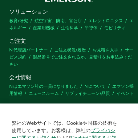
ソリューション
教育/研究
航空宇宙、防衛、官公庁
エレクトロニクス
エ
ネルギー
産業用機械
生命科学
半導体
モビリティ
ご注文
NI代理店パートナー
ご注文状況/履歴
お見積を入手
サー
ビス規約
製品番号でご注文されるか、見積りをお申込みくだ
さい
会社情報
NIはエマソン社の一員になりました
NIについて
エマソン採
用情報
ニュースルーム
サプライチェーン/品質
イベント
サポート
ダウンロード
製品ドキュメント
ディスカッションフォーラ
ム
製品のアクティブ化
サポートリクエスト
サイトに関
弊社のWebサイトでは、Cookieや同様の技術を
するご意見
使用しています。お客様は、弊社の
プライバシ
ーに関するお知らせ
および
Cookieに関するお知