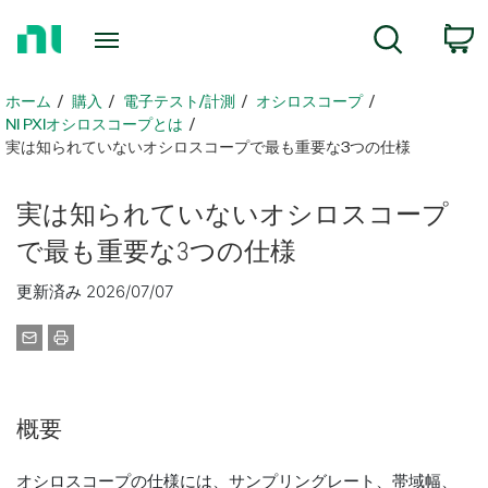
ホ
検索
ー
ム
ペ
ホーム
購入
電子テスト/計測
オシロスコープ
ー
NI PXIオシロスコープとは
ジ
実は知られていないオシロスコープで最も重要な3つの仕様
に
戻
実は
知
ら
れ
てい
ない
オシロスコープ
る
で
最も
重要
な
3
つ
の
仕様
更新済み 2026/07/07
概要
オシロスコープの仕様には、サンプリングレート、帯域幅、