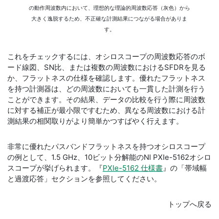
の動作周波数内において、理想的な理論的周波数応答（灰色）から
大きく逸脱するため、不正確な計測結果につながる場合がありま
す。
これをチェックするには、オシロスコープの周波数応答のボ
ード線図、SN比、または複数の周波数におけるSFDRを見る
か、フラットネスの仕様を確認します。優れたフラットネス
を持つ計測器は、どの周波数においても一貫した計測を行う
ことができます。その結果、データの比較を行う際に周波数
に対する補正が最小限ですむため、異なる周波数における計
測結果の相関取りがより簡単かつすばやく行えます。
非常に優れたパスバンドフラットネスを持つオシロスコープ
の例として、1.5 GHz、10ビット分解能のNI PXIe-5162オシロ
スコープが挙げられます。『
PXIe-5162 仕様書
』の「帯域幅
と過渡応答」セクションを参照してください。
トップへ戻る