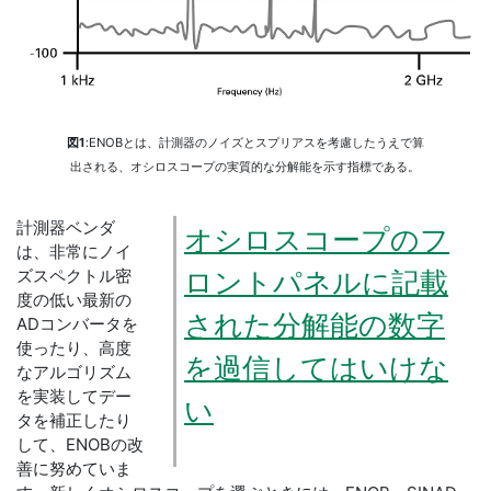
図1
:ENOBとは、計測器のノイズとスプリアスを考慮したうえで算
出される、オシロスコープの実質的な分解能を示す指標である。
計測器ベンダ
オシロスコープのフ
は、非常にノイ
ズスペクトル密
ロントパネルに記載
度の低い最新の
された分解能の数字
ADコンバータを
使ったり、高度
を過信してはいけな
なアルゴリズム
を実装してデー
い
タを補正したり
して、ENOBの改
善に努めていま