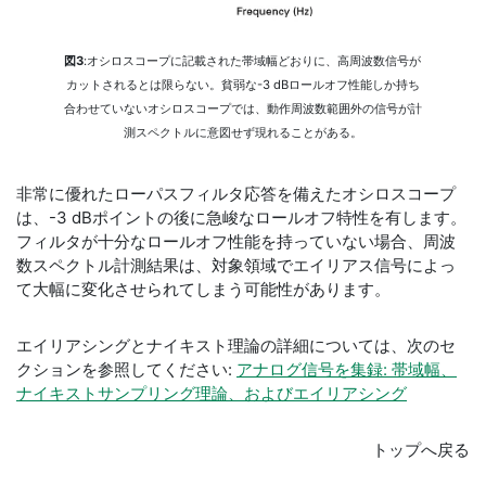
図3
:オシロスコープに記載された帯域幅どおりに、高周波数信号が
カットされるとは限らない。貧弱な-3 dBロールオフ性能しか持ち
合わせていないオシロスコープでは、動作周波数範囲外の信号が計
測スペクトルに意図せず現れることがある。
非常に優れたローパスフィルタ応答を備えたオシロスコープ
は、-3 dBポイントの後に急峻なロールオフ特性を有します。
フィルタが十分なロールオフ性能を持っていない場合、周波
数スペクトル計測結果は、対象領域でエイリアス信号によっ
て大幅に変化させられてしまう可能性があります。
エイリアシングとナイキスト理論の詳細については、次のセ
クションを参照してください:
アナログ信号を集録: 帯域幅、
ナイキストサンプリング理論、およびエイリアシング
トップへ戻る