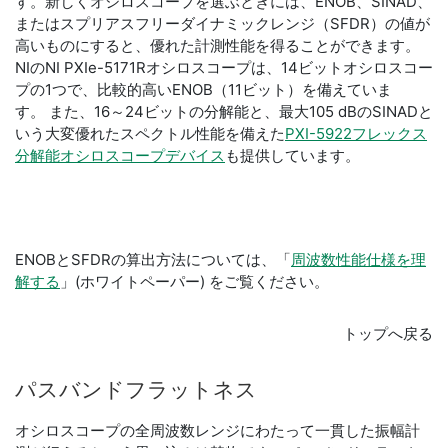
す。新しくオシロスコープを選ぶときには、ENOB、SINAD、
またはスプリアスフリーダイナミックレンジ（SFDR）の値が
高いものにすると、優れた計測性能を得ることができます。
NIのNI PXIe-5171Rオシロスコープは、14ビットオシロスコー
プの1つで、比較的高いENOB（11ビット）を備えていま
す。 また、16～24ビットの分解能と、最大105 dBのSINADと
いう大変優れたスペクトル性能を備えた
PXI-5922フレックス
分解能オシロスコープデバイス
も提供しています。
ENOBとSFDRの算出方法については、「
周波数性能仕様を理
解する
」(ホワイトペーパー) をご覧ください。
トップへ戻る
パス
バンド
フラット
ネス
オシロスコープの全周波数レンジにわたって一貫した振幅計