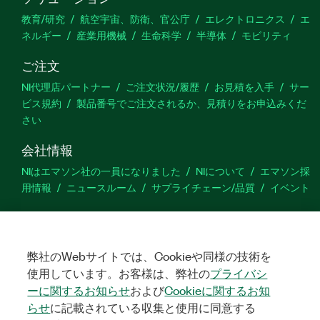
教育/研究
航空宇宙、防衛、官公庁
エレクトロニクス
エ
ネルギー
産業用機械
生命科学
半導体
モビリティ
ご注文
NI代理店パートナー
ご注文状況/履歴
お見積を入手
サー
ビス規約
製品番号でご注文されるか、見積りをお申込みくだ
さい
会社情報
NIはエマソン社の一員になりました
NIについて
エマソン採
用情報
ニュースルーム
サプライチェーン/品質
イベント
サポート
ダウンロード
製品ドキュメント
ディスカッションフォーラ
ム
製品のアクティブ化
サポートリクエスト
サイトに関
弊社のWebサイトでは、Cookieや同様の技術を
するご意見
使用しています。お客様は、弊社の
プライバシ
ーに関するお知らせ
および
Cookieに関するお知
らせ
に記載されている収集と使用に同意する
Twitter
YouTube
Faceb
In