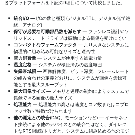
各プラットフォームを下記の9項目について比較しました。
統合I/O
― I/Oの数と種類 (デジタルTTL、デジタル光学絶
縁、アナログ)
保守が必要な可動部品数を減らす
― ファンレス設計やソ
リッドステートドライブは振動による損傷を受けにくい
コンパクトなフォームファクタ
― より大きなシステムに
物理的に組み込み可能なサイズと適合性
電力消費量
― システムが使用する総電力量
温度定格
― システムが検証済みの温度範囲
集録帯域幅
― 画像解像度、ビット深度、フレームレート
の組み合わせの定義どおりに、システムが画像を集録可
能とする最大スループット
最大画像サイズ
― メモリと処理の制約によりシステムで
集録できる画像の最大サイズ
処理能力
― 処理能力の高さは速度とコア数またはコプロ
セッサ数で特徴づけられます
他の測定との統合
(DAQ、モーションなど) ― イーサネッ
ト接続による他のデバイスとの統合ではなく、ダイレク
トなRTSI接続/トリガと、システムに組み込める他のモジ