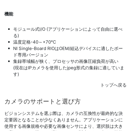
機能
モジュール式I/O (アプリケーションによって自由に選べ
る)
温度定格-40～+70℃
NI Single-Board RIOはOEM/組込デバイスに適したボー
ド専用バージョン
集録帯域幅が狭く、プロセッサの画像圧縮負荷が高い
(現在はIPカメラを使用したjpeg形式の集録に適していま
す)
トップへ戻る
カメラ
の
サポート
と
選び方
ビジョンシステムを選ぶ際は、カメラの互換性が最終的な決
定要因となることが少なくありません。アプリケーションに
使用する画像規格や必要な画像センサにより、選択肢は大き