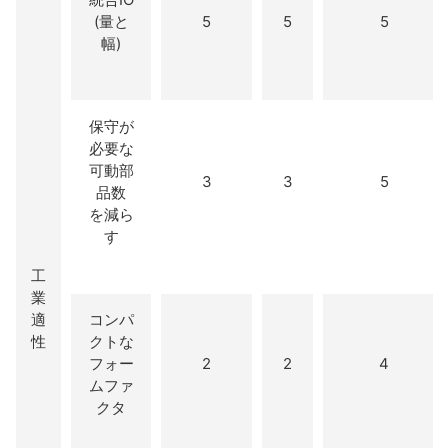
(量と
5
5
5
幅)
保守が
必要な
可動部
3
3
5
品数
を減ら
す
工
業
適
コンパ
性
クトな
フォー
2
2
4
ムファ
クタ