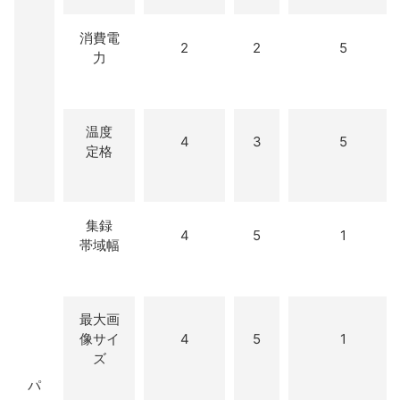
消費電
2
2
5
力
温度
4
3
5
定格
集録
4
5
1
帯域幅
最大画
像サイ
4
5
1
ズ
パ