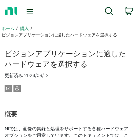
ホ
検索
ー
ム
ペ
ホーム
購入
ー
ビジョンアプリケーションに適したハードウェアを選択する
ジ
に
ビジョン
アプリケーション
に
適
した
戻
る
ハードウェア
を
選択
する
更新済み 2024/09/12
概要
NIでは、画像の集録と処理をサポートする各種ハードウェア
オプションをご用意しています。このドキュメントでは、こ