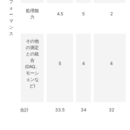
フ
ォ
処理能
4.5
5
2
ー
力
マ
ン
ス
その他
の測定
との統
合
5
4
4
(DAQ、
モーシ
ョンな
ど)
合計
33.5
34
32