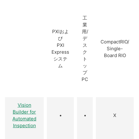
工
業
PXIおよ
用/
び
デ
CompactRIO/
PXI
ス
Single-
Express
ク
Board RIO
システ
ト
ム
ッ
プ
PC
Vision
Builder for
•
•
X
Automated
Inspection