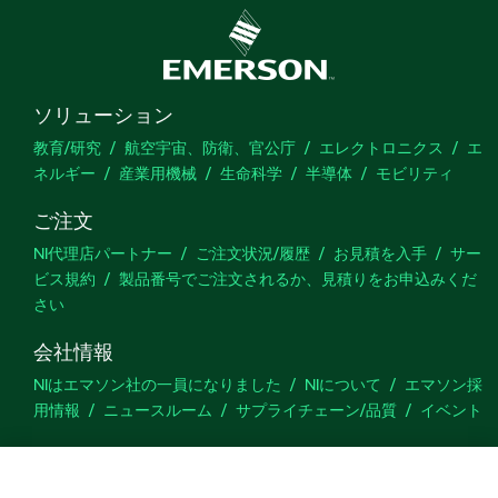
Measurement and Calibration Toolkitは、
LabVIEW用Windows専用API、C/C++用Windows
専用API、およびウェブ校正データベースビューア
を提供します。
ソリューション
教育/研究
航空宇宙、防衛、官公庁
エレクトロニクス
エ
製品
番号:
788659-35WM
|
788659-35
|
788660-35
ネルギー
産業用機械
生命科学
半導体
モビリティ
ご注文
NI代理店パートナー
ご注文状況/履歴
お見積を入手
サー
ビス規約
製品番号でご注文されるか、見積りをお申込みくだ
さい
会社情報
NIはエマソン社の一員になりました
NIについて
エマソン採
用情報
ニュースルーム
サプライチェーン/品質
イベント
サポート
ダウンロード
製品ドキュメント
ディスカッションフォーラ