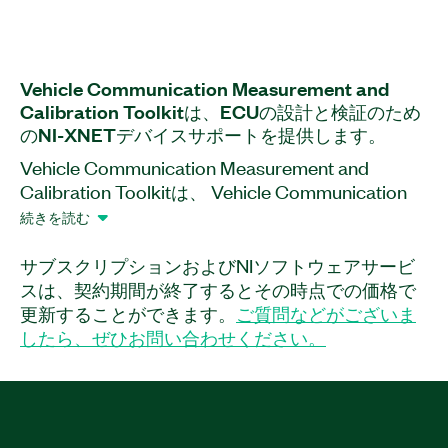
Vehicle Communication Measurement and
Calibration Toolkit
は、
ECU
の
設計
と
検証
の
ため
の
NI-
XNET
デバイス
サポート
を
提供
し
ます。
Vehicle Communication Measurement and
Calibration Toolkitは、 Vehicle Communication
Toolkit (NI-VCOM) のソフトウェアアドオンです。
続きを読む
このアドオンはNI-XNETでサポートされているデ
バイスで動作し、電子制御ユニット (ECU) の設計
サブスクリプションおよびNIソフトウェアサービ
と検証用のアプリケーションの測定とキャリブレ
スは、契約期間が終了するとその時点での価格で
ーションを支援します。このアドオンをキャリブ
更新することができます。
ご質問などがございま
レーションデータベースファイル (A2L) と使用し
したら、ぜひお問い合わせください。
て、Universal Measurement and Calibration
Protocol (XCP) とCAN Calibration Protocol
(CCP) を介して、内部のECU変数と特性を読み書
きできます。さらに、Vehicle Communication