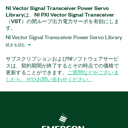
NI Vector Signal Transceiver Power Servo
Library
は、
NI PXI Vector Signal Transceiver
（VST）
の
閉ループ
出力
電力
サーボ
を
有効
にし
ま
す。
NI Vector Signal Transceiver Power Servo Library
は、パワーアンプ（PA）テスト用の閉ループパワ
続きを読む
ーサーボを有効にするオンボードFPGAのアドオ
ンライブラリです。このライブラリを使用する
サブスクリプションおよびNIソフトウェアサービ
と、波形を検査対象デバイス（DUT）に送信し、
スは、契約期間が終了するとその時点での価格で
DUT出力電力を測定し、生成された信号ゲインを
更新することができます。
ご質問などがございま
自動的に調整して、目標出力電力を達成および維
したら、ぜひお問い合わせください。
持することができます。
製品
番号:
790770-35WP
|
790770-35