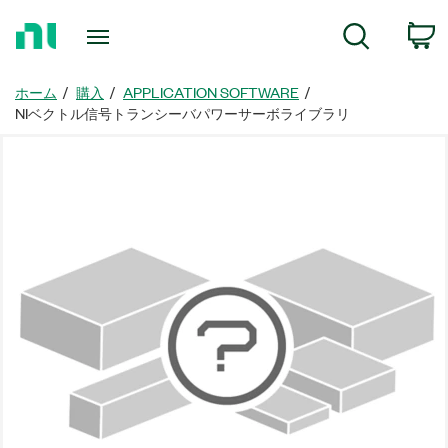
ホ
検索
ー
ム
ペ
ホーム
購入
APPLICATION SOFTWARE
ー
NIベクトル信号トランシーバパワーサーボライブラリ
ジ
に
戻
る