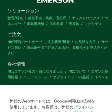
ソリューション
教育/研究
航空宇宙、防衛、官公庁
エレクトロニクス
エ
ネルギー
産業用機械
生命科学
半導体
モビリティ
ご注文
NI代理店パートナー
ご注文状況/履歴
お見積を入手
サー
ビス規約
製品番号でご注文されるか、見積りをお申込みくだ
さい
会社情報
NIはエマソン社の一員になりました
NIについて
エマソン採
用情報
ニュースルーム
サプライチェーン/品質
イベント
サポート
ダウンロード
製品ドキュメント
ディスカッションフォーラ
ム
弊社のWebサイトでは、Cookieや同様の技術を
製品のアクティブ化
サポートリクエスト
サイトに関
するご意見
使用しています。お客様は、弊社の
プライバシ