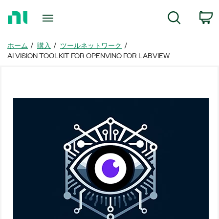
ホ
検索
ー
ム
ペ
ホーム
購入
ツールネットワーク
ー
AI VISION TOOLKIT FOR OPENVINO FOR LABVIEW
ジ
に
戻
る