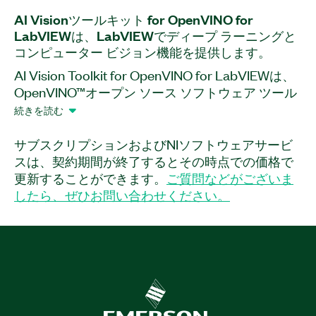
AI Vision
ツール
キット for OpenVINO for
LabVIEW
は、
LabVIEW
で
ディープ ラーニング
と
コンピューター ビジョン
機能
を
提供
し
ます。
AI Vision Toolkit for OpenVINO for LabVIEWは、
OpenVINO™オープン ソース ソフトウェア ツール
キットを活用してLabVIEWでのディープ ニューラ
続きを読む
ル ネットワークの導入をシンプルにするソフトウ
ェア アドオンです。このアドオンを使用して、画
サブスクリプションおよびNIソフトウェアサービ
像処理および画像分類、オブジェクト検出、画像
スは、契約期間が終了するとその時点での価格で
セグメント化などの視覚認識アプリケーション用
更新することができます。
ご質問などがございま
にディープニューラルネットワークを構成および
したら、ぜひお問い合わせください。
デプロイできます。OpenVINO™を使用すると、エ
ッジデバイスでディープラーニング推論を高速化
し、専門知識の必要性を減らし、Intelハードウェ
アでAI推論を強化できます。この最適化されたパ
フォーマンスは、高速処理、低レイテンシ、高確
度を提供し、AI技術を実際のプロジェクトに統合
しやすく、工業および商業アプリケーションに最