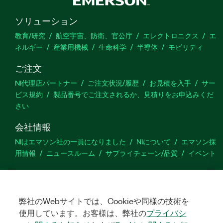
適です。
ソリューション
教育/研究
航空宇宙、防衛、官公庁
エレクトロニクス
エ
製品
番号:
790042-35
|
790041-35
ネルギー
産業用機械
生命科学
半導体
モビリティ
ご注文
NI代理店パートナー
ご注文状況/履歴
お見積を入手
サー
ビス規約
製品番号でご注文されるか、見積りをお申込みくだ
さい
会社情報
NIはエマソン社の一員になりました
NIについて
エマソン採
用情報
ニュースルーム
サプライチェーン/品質
イベント
サポート
ダウンロード
製品ドキュメント
ディスカッションフォーラ
ム
弊社のWebサイトでは、Cookieや同様の技術を
製品のアクティブ化
サポートリクエスト
サイトに関
するご意見
使用しています。お客様は、弊社の
プライバシ