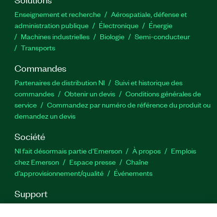
Enseignement et recherche
Aérospatiale, défense et
administration publique
Électronique
Énergie​
Machines industrielles
Biologie
Semi-conducteur
Transports
Commandes
Partenaires de distribution NI
Suivi et historique des
commandes
Obtenir un devis
Conditions générales de
service
Commandez par numéro de référence du produit ou
demandez un devis
Société
NI fait désormais partie d'Emerson
À propos
Emplois
chez Emerson
Espace presse
Chaîne
d’approvisionnement/qualité
Événements
Support
Téléchargements
Documentation produit
Forums de