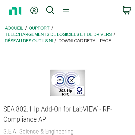
Revenir
Mon compte
Rechercher
P
à
la
page
ACCUEIL
SUPPORT
d’accueil
TÉLÉCHARGEMENTS DE LOGICIELS ET DE DRIVERS
RÉSEAU DES OUTILS NI
DOWNLOAD DETAIL PAGE
SEA 802.11p Add-On for LabVIEW - RF-
Compliance API
S.E.A. Science & Engineering