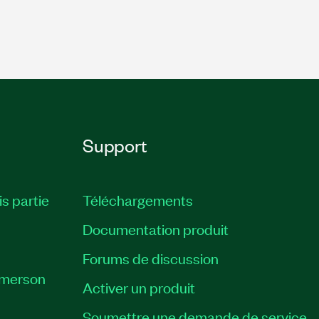
Support
is partie
Téléchargements
Documentation produit
Forums de discussion
Emerson
Activer un produit
Soumettre une demande de service