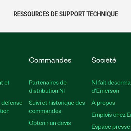
RESSOURCES DE SUPPORT TECHNIQUE
Commandes
Société
t et
Partenaires de
NI fait désorma
distribution NI
d'Emerson
, défense
Suivi et historique des
À propos
tion
commandes
Emplois chez 
Obtenir un devis
Espace presse