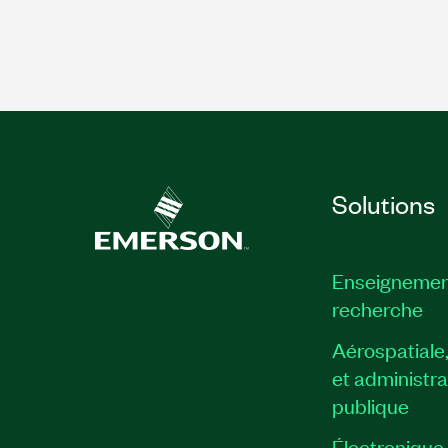
Solutions
Enseignemen
recherche
Aérospatiale
et administra
publique
Électronique