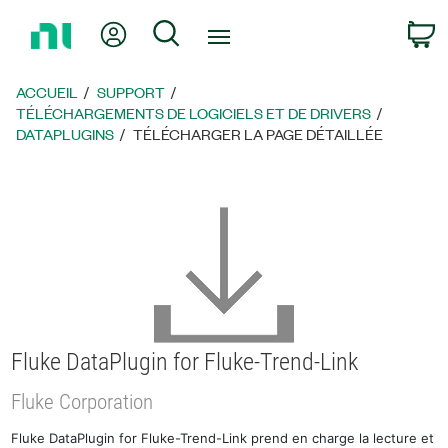
Revenir
Mon compte
Rechercher
P
à
la
page
ACCUEIL
SUPPORT
d’accueil
TÉLÉCHARGEMENTS DE LOGICIELS ET DE DRIVERS
DATAPLUGINS
TÉLÉCHARGER LA PAGE DÉTAILLÉE
Fluke DataPlugin for Fluke-Trend-Link
Fluke Corporation
Fluke DataPlugin for Fluke-Trend-Link prend en charge la lecture et