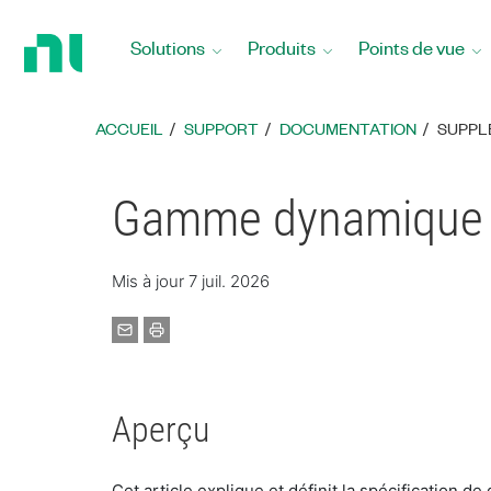
Revenir
à
Solutions
Produits
Points de vue
la
page
d’accueil
ACCUEIL
SUPPORT
DOCUMENTATION
SUPPL
Gamme dynamique s
Mis à jour 7 juil. 2026
Aperçu
Cet article explique et définit la spécification 