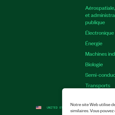
Aérospatiale
et administra
publique
Électronique
Énergie​
Machines indu
Biologie
Semi-conduc
Transports
Notre site Web utilise d
UNITED STATES
MENTIONS LÉGALES
|
IM
similaires. Vous pouvez c