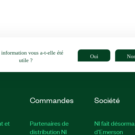
 information vous a-t-elle été
Oui
No
utile ?
Commandes
Société
t et
Partenaires de
NI fait désorma
distribution NI
d'Emerson