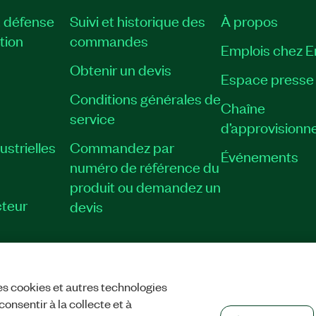
, défense
Suivi et historique des
À propos
tion
commandes
Emplois chez 
Obtenir un devis
Espace presse
Conditions générales de
Chaîne
service
d’approvisionn
strielles
Commandez par
Événements
numéro de référence du
produit ou demandez un
teur
devis
es cookies et autres technologies
PRINT
|
CONFIDENTIALITÉ
|
GÉRER LES COOKIES
©
2026
NATIONAL IN
onsentir à la collecte et à