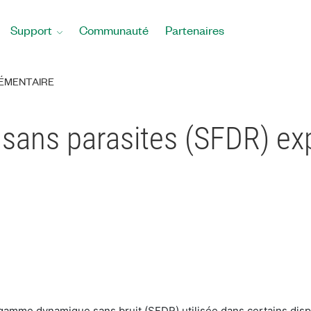
Support
Communauté
Partenaires
ÉMENTAIRE
ans parasites (SFDR) exp
de gamme dynamique sans bruit (SFDR) utilisée dans certains dispo