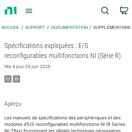
Revenir
P
Recherche
à
la
page
ACCUEIL
SUPPORT
DOCUMENTATION
SUPPLÉMENTAIRE
d’accueil
Spécifications expliquées : E/S
reconfigurables multifonctions NI (Série R)
Mis à jour 29 juin 2026
Aperçu
Les manuels de spécifications des périphériques et des
modules d’E/S reconfigurables multifonctions NI (R Series
NI-78xx) fournissent les détails techniques nécessaires