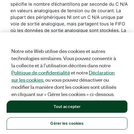
spécifie le nombre d’échantillons par seconde du C N/A
en valeurs analogiques de tension ou de courant. La
plupart des périphériques NI ont un C N/A unique par
voie de sortie analogique, mais partagent tous le FIFO
où les données de sortie analogique sont stockées. La
vitesse à laquelle les données peuvent être lues à partir
de ce FIFO et transférées vers les différents C N/A à
bord peut parfois limiter la fréquence de mise à jour
Notre site Web utilise des cookies et autres
lors de l’utilisation de plusieurs voies de sortie
technologies similaires. Vous pouvez consentir à
analogique sur le même périphérique. La fréquence de
la collecte et à l’utilisation décrites dans notre
mise à jour est mesurée en échantillons par seconde
Politique de confidentialité
et notre
Déclaration
(S/s).
sur les cookies
, ou vous pouvez désactiver ou
modifier la manière dont les cookies sont utilisés
Pour l’équivalent d’entrée analogique, voir Fréquence
en cliquant sur « Gérer les cookies » ci-dessous.
d’échantillonnage.
Tout accepter
Exemple
Le NI PXIe-7847R dispose de huit voies de sortie
Gérer les cookies
analogique.