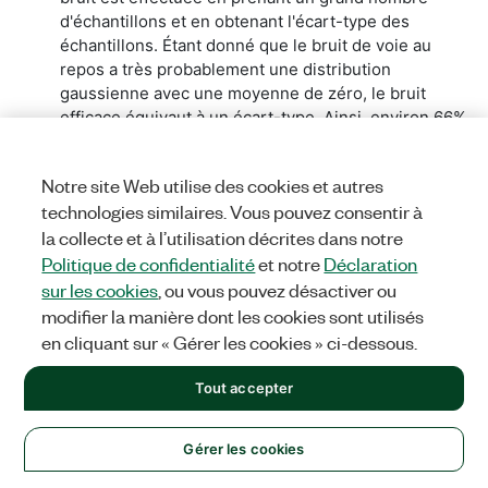
d'échantillons et en obtenant l'écart-type des
échantillons. Étant donné que le bruit de voie au
repos a très probablement une distribution
gaussienne avec une moyenne de zéro, le bruit
efficace équivaut à un écart-type. Ainsi, environ 66%
des échantillons prélevés par le module auront des
valeurs de bruit comprises dans la valeur de bruit
Notre site Web utilise des cookies et autres
efficace. La spécification du bruit est la résolution
technologies similaires. Vous pouvez consentir à
effective du périphérique puisque tout ce qui est
la collecte et à l’utilisation décrites dans notre
inférieur à la valeur du bruit ne peut pas être perçu.
Politique de confidentialité
et notre
Déclaration
sur les cookies
, ou vous pouvez désactiver ou
Exemple
modifier la manière dont les cookies sont utilisés
NI 9223 spécifie un bruit efficace de 0,75 LSB. Le NI
en cliquant sur « Gérer les cookies » ci-dessous.
9223 a une gamme d'entrée de ±10 V avec 16 bits de
résolution, donc la valeur de 1 LSB en volts est 305
Tout accepter
μV et la valeur de bruit est alors 0,75 x 305 μV, soit
229 μVeff.
Gérer les cookies
Voir aussi