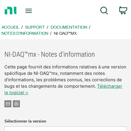
Revenir
P
Recherche
à
la
page
ACCUEIL
SUPPORT
DOCUMENTATION
d’accueil
NOTES D'INFORMATION
NI-DAQ™MX
NI-DAQ™mx - Notes d'information
Cette page fournit des informations relatives à une version
spécifique de NI-DAQ™mx, notamment des notes
d’informations, les problèmes connus, les corrections de
bugs et les changements de comportement.
Télécharger
le logiciel >
Sélectionner la version