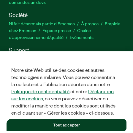
demandez un devis
Société
NI fait désormais partie d'Emerson
À propos
Emplois
chez Emerson
Espace presse
Chaîne
d’approvisionnement/qualité
Événements
Support
Téléchargements
Documentation produit
Forums de
discussion
Activer un produit
Soumettre une demande de
Notre site Web utilise des cookies et autres
service
Commentaires sur le site
technologies similaires. Vous pouvez consentir à
la collecte et à l’utilisation décrites dans notre
Twitter
YouTube
Faceb
In
Politique de confidentialité
et notre
Déclaration
sur les cookies
, ou vous pouvez désactiver ou
modifier la manière dont les cookies sont utilisés
en cliquant sur « Gérer les cookies » ci-dessous.
©
2026
NATIONAL INSTRUMENTS CORP. TOUS DROITS RÉSERVÉS.
+1 877 388 1952
Tout accepter
MENTIONS LÉGALES
|
IMPRINT
|
CONFIDENTIALITÉ
|
Gérer