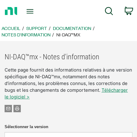
Revenir
P
Recherche
à
la
page
ACCUEIL
SUPPORT
DOCUMENTATION
d’accueil
NOTES D'INFORMATION
NI-DAQ™MX
NI-DAQ™mx - Notes d'information
Cette page fournit des informations relatives à une version
spécifique de NI-DAQ™mx, notamment des notes
d’informations, les problèmes connus, les corrections de
bugs et les changements de comportement.
Télécharger
le logiciel >
Sélectionner la version