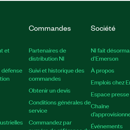
Commandes
Société
t et
Partenaires de
NI fait désorma
distribution NI
d'Emerson
, défense
Suivi et historique des
À propos
tion
commandes
Emplois chez 
Obtenir un devis
Espace presse
Conditions générales de
Chaîne
service
d’approvisionn
strielles
Commandez par
Événements
numéro de référence du