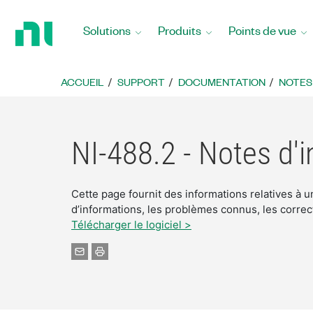
Revenir
à
Solutions
Produits
Points de vue
la
page
d’accueil
ACCUEIL
SUPPORT
DOCUMENTATION
NOTES
NI-488.2 - Notes d'
Cette page fournit des informations relatives à
d’informations, les problèmes connus, les corr
Télécharger le logiciel >