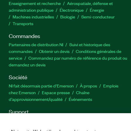
Enseignement et recherche
Aérospatiale, défense et
administration publique
Électronique
Énergie​
Machines industrielles
Biologie
Semi-conducteur
Transports
Commandes
Partenaires de distribution NI
Suivi et historique des
commandes
Obtenir un devis
Conditions générales de
service
Commandez par numéro de référence du produit ou
demandez un devis
Société
NI fait désormais partie d'Emerson
À propos
Emplois
chez Emerson
Espace presse
Chaîne
d’approvisionnement/qualité
Événements
Support
Téléchargements
Documentation produit
Forums de
discussion
Activer un produit
Soumettre une demande de