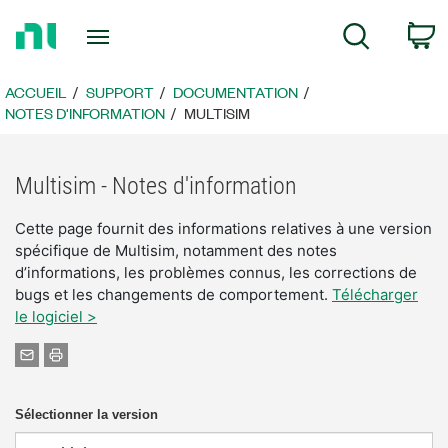
Revenir
P
Recherche
à
la
page
ACCUEIL
SUPPORT
DOCUMENTATION
d’accueil
NOTES D'INFORMATION
MULTISIM
Multisim - Notes d'information
Cette page fournit des informations relatives à une version
spécifique de Multisim, notamment des notes
d’informations, les problèmes connus, les corrections de
bugs et les changements de comportement.
Télécharger
le logiciel >
Sélectionner la version