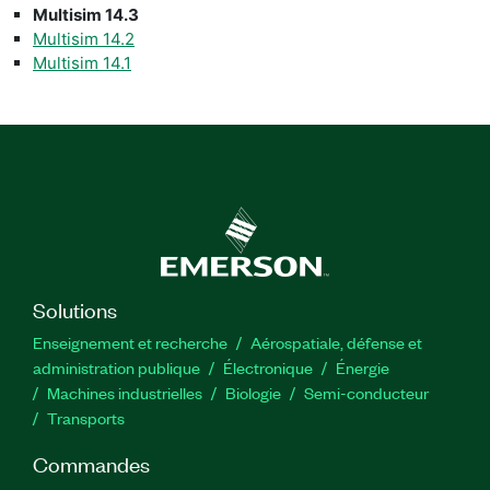
Multisim 14.3
Multisim 14.2
Multisim 14.1
Solutions
Enseignement et recherche
Aérospatiale, défense et
administration publique
Électronique
Énergie​
Machines industrielles
Biologie
Semi-conducteur
Transports
Commandes