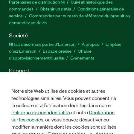
Partenaires de distribution NI
Suivi et historique des
commandes
Obtenir un devis
Conditions générales de
service
Commandez par numéro de référence du produit ou
demandez un devis
Société
NI fait désormais partie d'Emerson
À propos
Emplois
chez Emerson
Espace presse
Chaîne
d’approvisionnement/qualité
Événements
Support
Téléchargements
Documentation produit
Forums de
discussion
Activer un produit
Soumettre une demande de
Notre site Web utilise des cookies et autres
service
Commentaires sur le site
technologies similaires. Vous pouvez consentir à
la collecte et à l’utilisation décrites dans notre
Twitter
YouTube
Faceb
In
Politique de confidentialité
et notre
Déclaration
sur les cookies
, ou vous pouvez désactiver ou
modifier la manière dont les cookies sont utilisés
en cliquant sur « Gérer les cookies » ci-dessous.