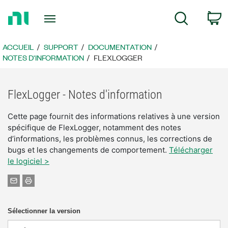
Revenir
P
Recherche
à
la
page
ACCUEIL
SUPPORT
DOCUMENTATION
d’accueil
NOTES D'INFORMATION
FLEXLOGGER
FlexLogger - Notes d'information
Cette page fournit des informations relatives à une version
spécifique de FlexLogger, notamment des notes
d’informations, les problèmes connus, les corrections de
bugs et les changements de comportement.
Télécharger
le logiciel >
Sélectionner la version