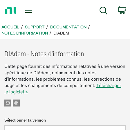
Revenir
P
Recherche
à
la
page
ACCUEIL
SUPPORT
DOCUMENTATION
d’accueil
NOTES D'INFORMATION
DIADEM
DIAdem - Notes d'information
Cette page fournit des informations relatives à une version
spécifique de DIAdem, notamment des notes
d’informations, les problèmes connus, les corrections de
bugs et les changements de comportement.
Télécharger
le logiciel >
Sélectionner la version