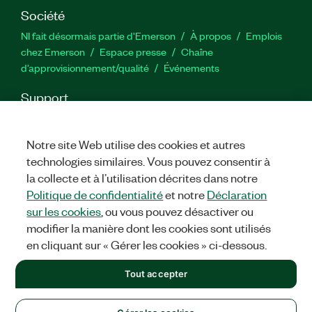
Société
NI fait désormais partie d'Emerson
À propos
Emplois
chez Emerson
Espace presse
Chaîne
d’approvisionnement/qualité
Événements
Support
Téléchargements
Documentation produit
Forums de
discussion
Activer un produit
Soumettre une demande de
Notre site Web utilise des cookies et autres
service
Commentaires sur le site
technologies similaires. Vous pouvez consentir à
la collecte et à l’utilisation décrites dans notre
Twitter
YouTube
Faceb
In
Politique de confidentialité
et notre
Déclaration
sur les cookies
, ou vous pouvez désactiver ou
modifier la manière dont les cookies sont utilisés
en cliquant sur « Gérer les cookies » ci-dessous.
©
2026
NATIONAL INSTRUMENTS CORP. TOUS DROITS RÉSERVÉS.
+1 877 388 1952
Tout accepter
MENTIONS LÉGALES
|
IMPRINT
|
CONFIDENTIALITÉ
|
Gérer
les cookies
United States