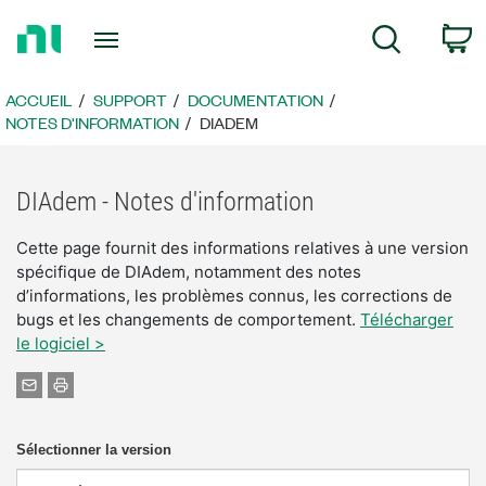
Revenir
P
Recherche
à
la
page
ACCUEIL
SUPPORT
DOCUMENTATION
d’accueil
NOTES D'INFORMATION
DIADEM
DIAdem - Notes d'information
Cette page fournit des informations relatives à une version
spécifique de DIAdem, notamment des notes
d’informations, les problèmes connus, les corrections de
bugs et les changements de comportement.
Télécharger
le logiciel >
Sélectionner la version