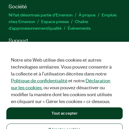
Société
NI fait désormais partie d'Emerson
À propos
Emplois
chez Emerson
Espace presse
Chaîne
d’approvisionnement/qualité
Événements
Support
Téléchargements
Documentation produit
Forums de
discussion
Activer un produit
Soumettre une demande de
Notre site Web utilise des cookies et autres
service
Commentaires sur le site
technologies similaires. Vous pouvez consentir à
la collecte et à l’utilisation décrites dans notre
Twitter
YouTube
Faceb
In
Politique de confidentialité
et notre
Déclaration
sur les cookies
, ou vous pouvez désactiver ou
modifier la manière dont les cookies sont utilisés
en cliquant sur « Gérer les cookies » ci-dessous.
©
2026
NATIONAL INSTRUMENTS CORP. TOUS DROITS RÉSERVÉS.
+1 877 388 1952
Tout accepter
MENTIONS LÉGALES
|
IMPRINT
|
CONFIDENTIALITÉ
|
Gérer
les cookies
United States