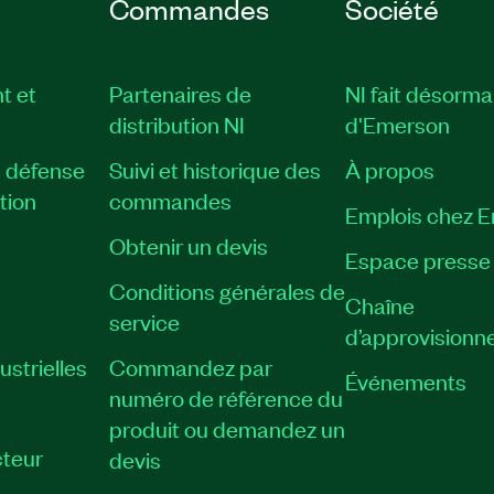
Commandes
Société
t et
Partenaires de
NI fait désorma
distribution NI
d'Emerson
, défense
Suivi et historique des
À propos
tion
commandes
Emplois chez 
Obtenir un devis
Espace presse
Conditions générales de
Chaîne
service
d’approvisionn
strielles
Commandez par
Événements
numéro de référence du
produit ou demandez un
teur
devis