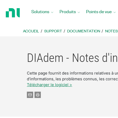
Revenir
à
Solutions
Produits
Points de vue
la
page
d’accueil
ACCUEIL
SUPPORT
DOCUMENTATION
NOTES
DIAdem - Notes d'i
Cette page fournit des informations relatives à
d’informations, les problèmes connus, les corr
Télécharger le logiciel >