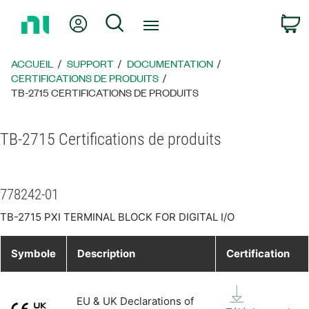
Revenir
Mon compte
Rechercher
P
à
la
page
ACCUEIL
SUPPORT
DOCUMENTATION
d’accueil
CERTIFICATIONS DE PRODUITS
TB-2715 CERTIFICATIONS DE PRODUITS
TB-2715 Certifications de produits
778242-01
TB-2715 PXI TERMINAL BLOCK FOR DIGITAL I/O
Symbole
Description
Certification
EU & UK Declarations of