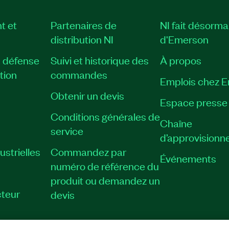
t et
Partenaires de
NI fait désorma
distribution NI
d'Emerson
, défense
Suivi et historique des
À propos
tion
commandes
Emplois chez 
Obtenir un devis
Espace presse
Conditions générales de
Chaîne
service
d’approvisionn
strielles
Commandez par
Événements
numéro de référence du
produit ou demandez un
teur
devis