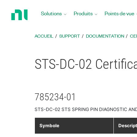
Revenir
à
Solutions
Produits
Points de vue
la
page
d’accueil
ACCUEIL
SUPPORT
DOCUMENTATION
CE
STS-DC-02 Certific
785234-01
STS-DC-02 STS SPRING PIN DIAGNOSTIC AN
Symbole
Descrip