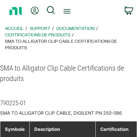
Revenir
Mon compte
Rechercher
P
à
la
page
ACCUEIL
SUPPORT
DOCUMENTATION
d’accueil
CERTIFICATIONS DE PRODUITS
SMA TO ALLIGATOR CLIP CABLE CERTIFICATIONS DE
PRODUITS
SMA to Alligator Clip Cable Certifications de
produits
790225-01
SMA TO ALLIGATOR CLIP CABLE, DIGILENT PN 250-086
Symbole
Description
Certification