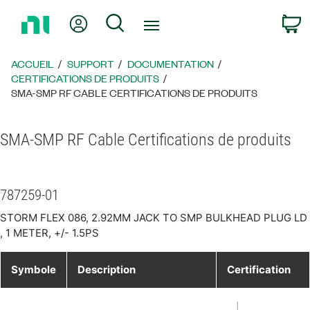
Revenir
Mon compte
Rechercher
P
à
la
page
ACCUEIL
SUPPORT
DOCUMENTATION
d’accueil
CERTIFICATIONS DE PRODUITS
SMA-SMP RF CABLE CERTIFICATIONS DE PRODUITS
SMA-SMP RF Cable Certifications de produits
787259-01
STORM FLEX 086, 2.92MM JACK TO SMP BULKHEAD PLUG LD
, 1 METER, +/- 1.5PS
Symbole
Description
Certification