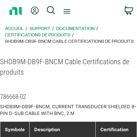
Revenir
Mon compte
Rechercher
P
à
la
page
ACCUEIL
SUPPORT
DOCUMENTATION
d’accueil
CERTIFICATIONS DE PRODUITS
SHDB9M-DB9F-BNCM CABLE CERTIFICATIONS DE PRODUITS
SHDB9M-DB9F-BNCM Cable Certifications de
produits
786668-02
SHDB9M-DB9F-BNCM, CURRENT TRANSDUCER SHIELDED 9-
PIN D-SUB CABLE WITH BNC, 2 M
Symbole
Description
Certification