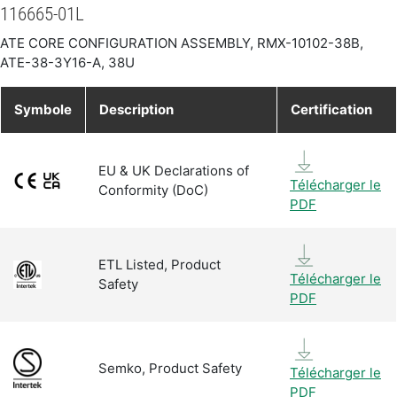
116665-01L
ATE CORE CONFIGURATION ASSEMBLY, RMX-10102-38B,
ATE-38-3Y16-A, 38U
Symbole
Description
Certification
EU & UK Declarations of
Télécharger le
Conformity (DoC)
PDF
ETL Listed, Product
Télécharger le
Safety
PDF
Semko, Product Safety
Télécharger le
PDF