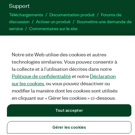
Support
Téléchargements
Documentation produit
Forums de
discussion
Activer un produit
Soumettre une demande de
service
Commentaires sur le site
Twitter
YouTube
Faceb
In
Notre site Web utilise des cookies et autres
technologies similaires. Vous pouvez consentir à
la collecte et à l’utilisation décrites dans notre
©
NATIONAL INSTRUMENTS CORP. TOUS DROITS RÉSERVÉS.
Politique de confidentialité
et notre
Déclaration
sur les cookies
, ou vous pouvez désactiver ou
MENTIONS LÉGALES
|
IMPRINT
|
CONFIDENTIALITÉ
|
Gérer
les cookies
modifier la manière dont les cookies sont utilisés
en cliquant sur « Gérer les cookies » ci-dessous.
Tout accepter
Gérer les cookies