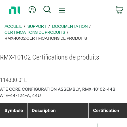
Revenir
Mon compte
Rechercher
P
à
la
page
ACCUEIL
SUPPORT
DOCUMENTATION
d’accueil
CERTIFICATIONS DE PRODUITS
RMX-10102 CERTIFICATIONS DE PRODUITS
RMX-10102 Certifications de produits
114330-01L
ATE CORE CONFIGURATION ASSEMBLY, RMX-10102-44B,
ATE-44-124-A, 44U
Symbole
Description
Certification