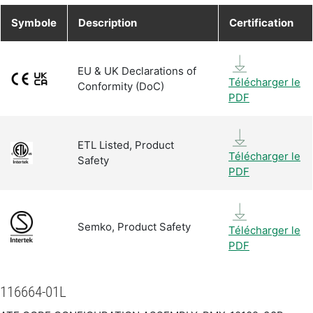
Symbole
Description
Certification
EU & UK Declarations of
Télécharger le
Conformity (DoC)
PDF
ETL Listed, Product
Télécharger le
Safety
PDF
Semko, Product Safety
Télécharger le
PDF
116664-01L