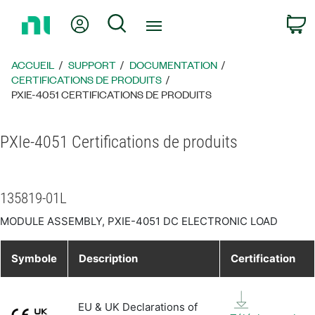
Revenir
Mon compte
Rechercher
P
à
la
page
ACCUEIL
SUPPORT
DOCUMENTATION
d’accueil
CERTIFICATIONS DE PRODUITS
PXIE-4051 CERTIFICATIONS DE PRODUITS
PXIe-4051 Certifications de produits
135819-01L
MODULE ASSEMBLY, PXIE-4051 DC ELECTRONIC LOAD
Symbole
Description
Certification
EU & UK Declarations of