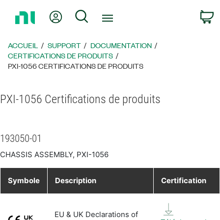
Revenir
Mon compte
Rechercher
P
à
la
page
ACCUEIL
SUPPORT
DOCUMENTATION
d’accueil
CERTIFICATIONS DE PRODUITS
PXI-1056 CERTIFICATIONS DE PRODUITS
PXI-1056 Certifications de produits
193050-01
CHASSIS ASSEMBLY, PXI-1056
Symbole
Description
Certification
EU & UK Declarations of