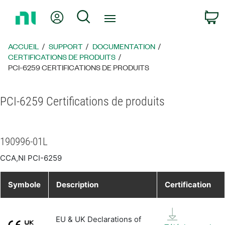
Revenir
Mon compte
Rechercher
P
à
la
page
ACCUEIL
SUPPORT
DOCUMENTATION
d’accueil
CERTIFICATIONS DE PRODUITS
PCI-6259 CERTIFICATIONS DE PRODUITS
PCI-6259 Certifications de produits
190996-01L
CCA,NI PCI-6259
Symbole
Description
Certification
EU & UK Declarations of