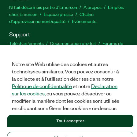
NI fait désormais partie d'Emerson
À propos
Emplois
chez Emerson
Espace presse
Chaîne
d’approvisionnement/qualité
Événements
Support
Téléchargements
Documentation produit
Forums de
discussion
Activer un produit
Soumettre une demande de
service
Commentaires sur le site
Notre site Web utilise des cookies et autres
technologies similaires. Vous pouvez consentir à
Twitter
YouTube
Faceb
In
la collecte et à l’utilisation décrites dans notre
Politique de confidentialité
et notre
Déclaration
sur les cookies
, ou vous pouvez désactiver ou
modifier la manière dont les cookies sont utilisés
©
NATIONAL INSTRUMENTS CORP. TOUS DROITS RÉSERVÉS.
en cliquant sur « Gérer les cookies » ci-dessous.
MENTIONS LÉGALES
|
IMPRINT
|
CONFIDENTIALITÉ
|
Gérer
les cookies
Tout accepter