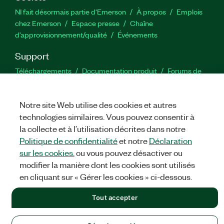
NI fait désormais partie d'Emerson
À propos
Emplois
chez Emerson
Espace presse
Chaîne
d’approvisionnement/qualité
Événements
Support
Téléchargements
Documentation produit
Forums de
discussion
Activer un produit
Soumettre une demande de
service
Commentaires sur le site
Notre site Web utilise des cookies et autres
technologies similaires. Vous pouvez consentir à
Twitter
YouTube
Faceb
In
la collecte et à l’utilisation décrites dans notre
Politique de confidentialité
et notre
Déclaration
sur les cookies
, ou vous pouvez désactiver ou
modifier la manière dont les cookies sont utilisés
©
NATIONAL INSTRUMENTS CORP. TOUS DROITS RÉSERVÉS.
en cliquant sur « Gérer les cookies » ci-dessous.
MENTIONS LÉGALES
|
IMPRINT
|
CONFIDENTIALITÉ
|
Gérer
les cookies
Tout accepter