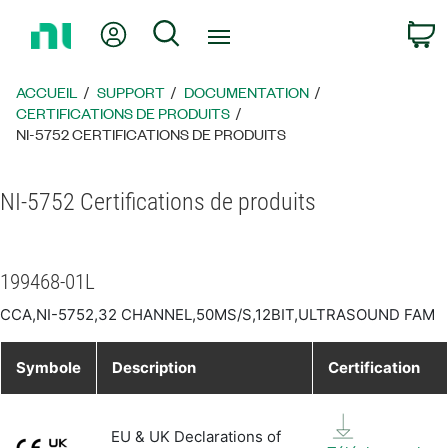
Revenir
Mon compte
Rechercher
P
à
la
page
ACCUEIL
SUPPORT
DOCUMENTATION
d’accueil
CERTIFICATIONS DE PRODUITS
NI-5752 CERTIFICATIONS DE PRODUITS
NI-5752 Certifications de produits
199468-01L
CCA,NI-5752,32 CHANNEL,50MS/S,12BIT,ULTRASOUND FAM
Symbole
Description
Certification
EU & UK Declarations of