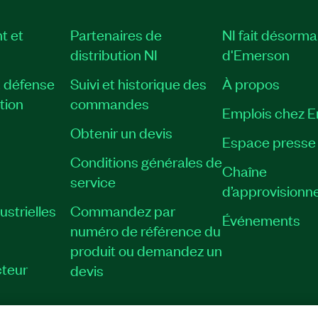
t et
Partenaires de
NI fait désorma
distribution NI
d'Emerson
, défense
Suivi et historique des
À propos
tion
commandes
Emplois chez 
Obtenir un devis
Espace presse
Conditions générales de
Chaîne
service
d’approvisionn
strielles
Commandez par
Événements
numéro de référence du
produit ou demandez un
teur
devis