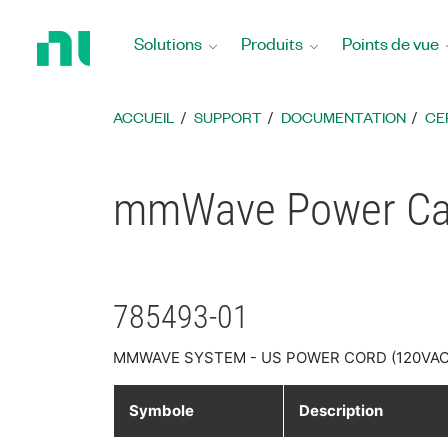
Revenir
à
Solutions
Produits
Points de vue
la
page
d’accueil
ACCUEIL
SUPPORT
DOCUMENTATION
CE
mmWave Power Cabl
785493-01
MMWAVE SYSTEM - US POWER CORD (120VAC
Symbole
Description