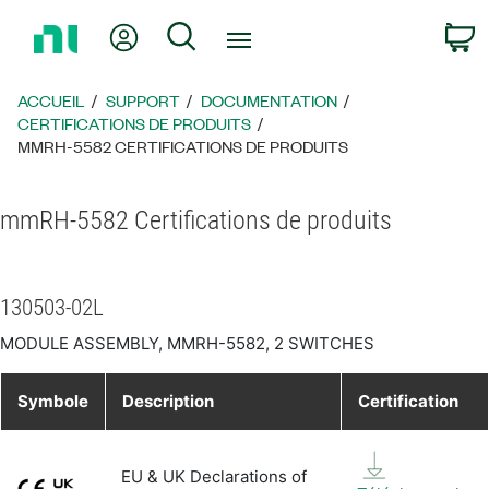
Revenir
Mon compte
Rechercher
P
à
la
page
ACCUEIL
SUPPORT
DOCUMENTATION
d’accueil
CERTIFICATIONS DE PRODUITS
MMRH-5582 CERTIFICATIONS DE PRODUITS
mmRH-5582 Certifications de produits
130503-02L
MODULE ASSEMBLY, MMRH-5582, 2 SWITCHES
Symbole
Description
Certification
EU & UK Declarations of