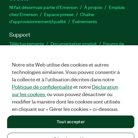
NI fait désormais partie d'Emerson
À propos
Emplois
chez Emerson
Espace presse
Chaîne
d’approvisionnement/qualité
Événements
Support
Téléchargements
Documentation produit
Forums de
discussion
Activer un produit
Soumettre une demande de
service
Commentaires sur le site
Notre site Web utilise des cookies et autres
technologies similaires. Vous pouvez consentir à
Twitter
YouTube
Faceb
In
la collecte et à l’utilisation décrites dans notre
Politique de confidentialité
et notre
Déclaration
sur les cookies
, ou vous pouvez désactiver ou
modifier la manière dont les cookies sont utilisés
©
NATIONAL INSTRUMENTS CORP. TOUS DROITS RÉSERVÉS.
en cliquant sur « Gérer les cookies » ci-dessous.
MENTIONS LÉGALES
|
IMPRINT
|
CONFIDENTIALITÉ
|
Gérer
les cookies
Tout accepter