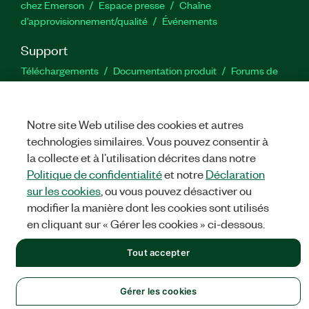
chez Emerson
Espace presse
Chaîne
d’approvisionnement/qualité
Événements
Support
Téléchargements
Documentation produit
Forums de
discussion
Activer un produit
Soumettre une demande de
service
Commentaires sur le site
Notre site Web utilise des cookies et autres
technologies similaires. Vous pouvez consentir à
Twitter
YouTube
Faceb
In
la collecte et à l’utilisation décrites dans notre
Politique de confidentialité
et notre
Déclaration
sur les cookies
, ou vous pouvez désactiver ou
©
NATIONAL INSTRUMENTS CORP. TOUS DROITS RÉSERVÉS.
modifier la manière dont les cookies sont utilisés
en cliquant sur « Gérer les cookies » ci-dessous.
MENTIONS LÉGALES
|
IMPRINT
|
CONFIDENTIALITÉ
|
Gérer
les cookies
Tout accepter
Gérer les cookies