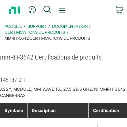
Revenir
Mon compte
Rechercher
P
à
la
page
ACCUEIL
SUPPORT
DOCUMENTATION
d’accueil
CERTIFICATIONS DE PRODUITS
MMRH-3642 CERTIFICATIONS DE PRODUITS
mmRH-3642 Certifications de produits
145187-01L
ASSY, MODULE, MM-WAVE TX, 27.5-29.5 GHZ, NI MMRH-3642,
CANBERRA2
Symbole
Description
Certification