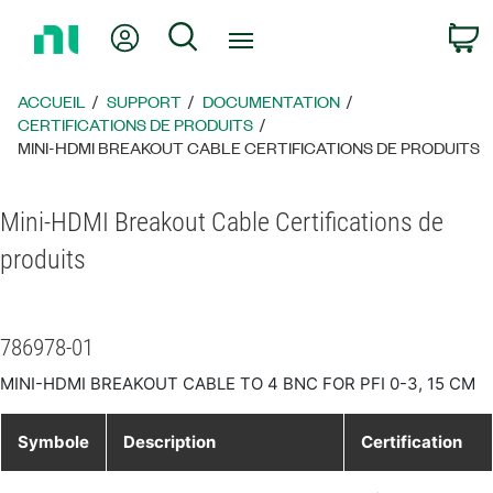
Revenir
Mon compte
Rechercher
P
à
la
page
ACCUEIL
SUPPORT
DOCUMENTATION
d’accueil
CERTIFICATIONS DE PRODUITS
MINI-HDMI BREAKOUT CABLE CERTIFICATIONS DE PRODUITS
Mini-HDMI Breakout Cable Certifications de
produits
786978-01
MINI-HDMI BREAKOUT CABLE TO 4 BNC FOR PFI 0-3, 15 CM
Symbole
Description
Certification