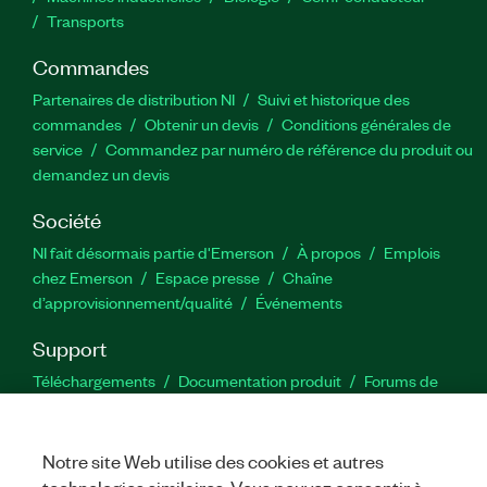
Transports
Commandes
Partenaires de distribution NI
Suivi et historique des
commandes
Obtenir un devis
Conditions générales de
service
Commandez par numéro de référence du produit ou
demandez un devis
Société
NI fait désormais partie d'Emerson
À propos
Emplois
chez Emerson
Espace presse
Chaîne
d’approvisionnement/qualité
Événements
Support
Téléchargements
Documentation produit
Forums de
discussion
Activer un produit
Soumettre une demande de
service
Commentaires sur le site
Notre site Web utilise des cookies et autres