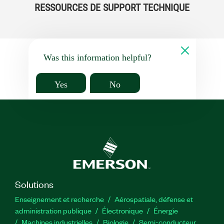
RESSOURCES DE SUPPORT TECHNIQUE
Was this information helpful?
Yes
No
Solutions
Enseignement et recherche
Aérospatiale, défense et
administration publique
Électronique
Énergie​
Machines industrielles
Biologie
Semi-conducteur